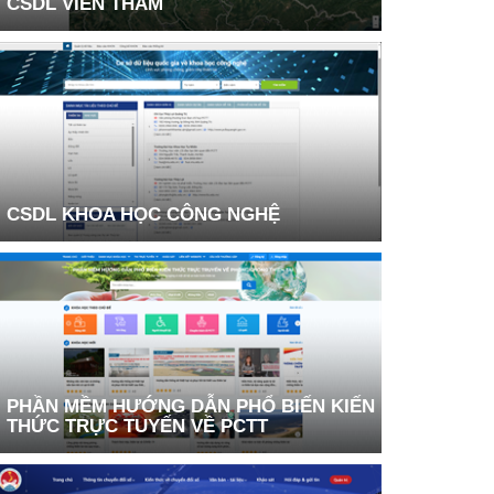
CSDL VIỄN THÁM
CSDL KHOA HỌC CÔNG NGHỆ
PHẦN MỀM HƯỚNG DẪN PHỔ BIẾN KIẾN
THỨC TRỰC TUYẾN VỀ PCTT