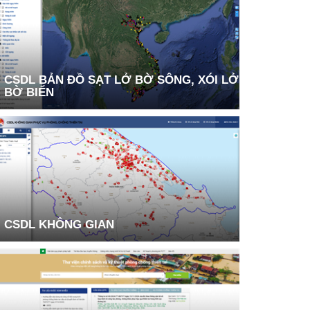
CSDL BẢN ĐỒ SẠT LỞ BỜ SÔNG, XÓI LỞ
BỜ BIỂN
CSDL KHÔNG GIAN