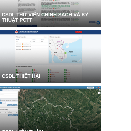
CSDL THƯ VIỆN CHÍNH SÁCH VÀ KỸ
THUẬT PCTT
CSDL THIỆT HẠI