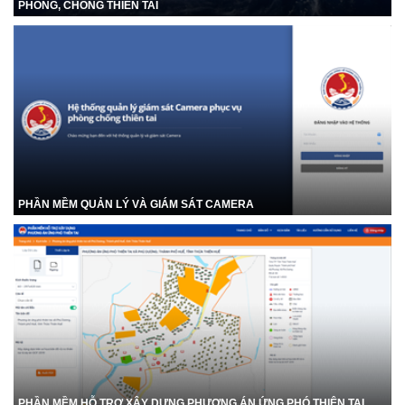
PHÒNG, CHỐNG THIÊN TAI
PHẦN MỀM QUẢN LÝ VÀ GIÁM SÁT CAMERA
PHẦN MỀM HỖ TRỢ XÂY DỰNG PHƯƠNG ÁN ỨNG PHÓ THIÊN TAI