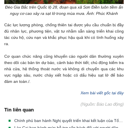
Đèo Gia Bắc trên Quốc lộ 28, đoạn qua xã Sơn Điền luôn tiềm ẩn
nguy cơ cao xảy ra sạt lở trong mùa mưa. Ảnh: Phúc Khánh
Các lực lượng phòng, chống thiên tai được yêu cầu chuẩn bị đầy
đủ nhân lực, phương tiện, vật tư nhằm sẵn sàng triển khai công
tác cứu hộ, cứu nạn và khắc phục hậu quả khi có tình huống xảy
ra.
Cơ quan chức năng cũng khuyến cáo người dân thường xuyên
theo dõi các bản tin dự báo, cảnh báo thời tiết; chủ động kiểm tra
nhà cửa, hệ thống thoát nước và không di chuyển qua các khu
vực ngập sâu, nước chảy xiết hoặc có dấu hiệu sạt lở để bảo
đảm an toàn./.
Xem bài viết gốc tại đây
(Nguồn: Báo Lao động)
Tin liên quan
Chính phủ ban hành Nghị quyết triển khai kết luận của Tổng Bí thư, Chủ tịch nước về phòng, chống thiên tai
Lào Cai ban hành mức hỗ trợ cấp bách đối với người dân phải di dời khẩn cấp khỏi vùng thiên tai