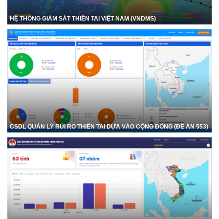
HỆ THỐNG GIÁM SÁT THIÊN TAI VIỆT NAM (VNDMS)
CSDL QUẢN LÝ RỦI RO THIÊN TAI DỰA VÀO CỘNG ĐỒNG (ĐỀ ÁN 553)