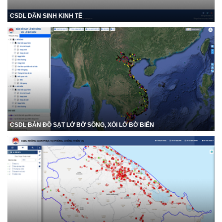
CSDL DÂN SINH KINH TẾ
CSDL BẢN ĐỒ SẠT LỞ BỜ SÔNG, XÓI LỞ BỜ BIỂN