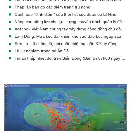
Pháp lập bản đồ các điểm tránh trú nóng
Cảnh báo “đỉnh điểm” của thời tiết cực đoan do El Nino
Nâng cao năng lực cho lực lượng chuyên trách quản lý đê điều các tỉnh/TP có đê từ cấp III đến cấp đặc biệt
Acecook Việt Nam chung tay xây dựng cộng đồng chủ động trước thiên tai
Lâm Đồng: Mưa kéo dài khiến khu vực Bảo Lộc ngập sâu
Sơn La: Lũ chồng lũ, ghi nhận thiệt hại gần 370 tỷ đồng
Lũ lụt nghiêm trọng tại Ấn Độ
Tin áp thấp nhiệt đới trên Biển Đông (Bản tin 07h00 ngày 23/07/2026)