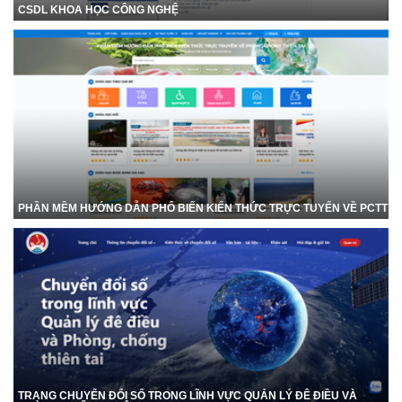
CSDL KHOA HỌC CÔNG NGHỆ
PHẦN MỀM HƯỚNG DẪN PHỔ BIẾN KIẾN THỨC TRỰC TUYẾN VỀ PCTT
TRANG CHUYỂN ĐỔI SỐ TRONG LĨNH VỰC QUẢN LÝ ĐÊ ĐIỀU VÀ