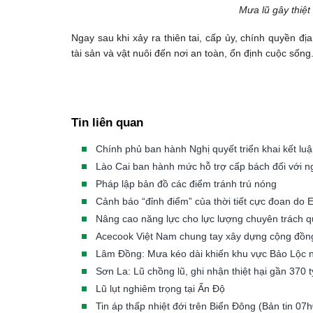
Mưa lũ gây thiệt
Ngay sau khi xảy ra thiên tai, cấp ủy, chính quyền đ
tài sản và vật nuôi đến nơi an toàn, ổn định cuộc sống.
Tin liên quan
Chính phủ ban hành Nghị quyết triển khai kết luậ
Lào Cai ban hành mức hỗ trợ cấp bách đối với ngư
Pháp lập bản đồ các điểm tránh trú nóng
Cảnh báo “đỉnh điểm” của thời tiết cực đoan do E
Nâng cao năng lực cho lực lượng chuyên trách quả
Acecook Việt Nam chung tay xây dựng cộng đồng 
Lâm Đồng: Mưa kéo dài khiến khu vực Bảo Lộc 
Sơn La: Lũ chồng lũ, ghi nhận thiệt hại gần 370 
Lũ lụt nghiêm trọng tại Ấn Độ
Tin áp thấp nhiệt đới trên Biển Đông (Bản tin 0