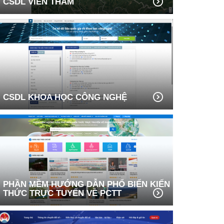
CSDL VIỄN THÁM
CSDL KHOA HỌC CÔNG NGHỆ
PHẦN MỀM HƯỚNG DẪN PHỔ BIẾN KIẾN
THỨC TRỰC TUYẾN VỀ PCTT