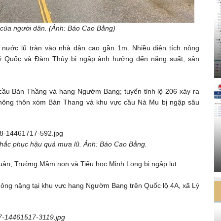
n của người dân. (Ảnh: Báo Cao Bằng)
 nước lũ tràn vào nhà dân cao gần 1m. Nhiều diện tích nông
 Lý Quốc và Đàm Thủy bị ngập ảnh hưởng đến năng suất, sản
c cầu Bản Thầng và hang Ngườm Bang; tuyến tỉnh lộ 206 xảy ra
ng nông thôn xóm Bản Thang và khu vực cầu Nà Mu bị ngập sâu
khắc phục hậu quả mưa lũ. Ảnh: Báo Cao Bằng.
ản; Trường Mầm non và Tiểu học Minh Long bị ngập lụt.
 hỏng nặng tại khu vực hang Ngườm Bang trên Quốc lộ 4A, xã Lý