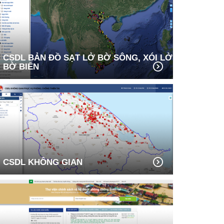
CSDL BẢN ĐỒ SẠT LỞ BỜ SÔNG, XÓI LỞ
BỜ BIỂN
CSDL KHÔNG GIAN