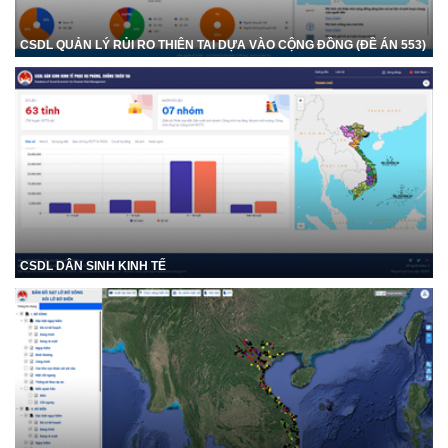
CSDL QUẢN LÝ RỦI RO THIÊN TAI DỰA VÀO CỘNG ĐỒNG (ĐỀ ÁN 553)
CSDL DÂN SINH KINH TẾ