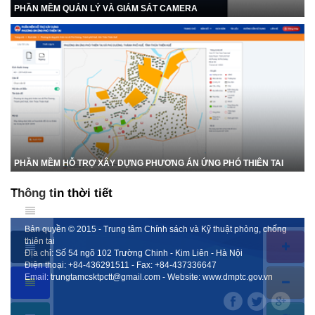
PHẦN MỀM QUẢN LÝ VÀ GIÁM SÁT CAMERA
PHẦN MỀM HỖ TRỢ XÂY DỰNG PHƯƠNG ÁN ỨNG PHÓ THIÊN TAI
Thông tin thời tiết
Bản quyền © 2015 - Trung tâm Chính sách và Kỹ thuật phòng, chống
thiên tai
Địa chỉ: Số 54 ngõ 102 Trường Chinh - Kim Liên - Hà Nội
Điện thoại:
+84-436291511
- Fax:
+84-437336647
Email:
trungtamcsktpctt@gmail.com
- Website:
www.dmptc.gov.vn