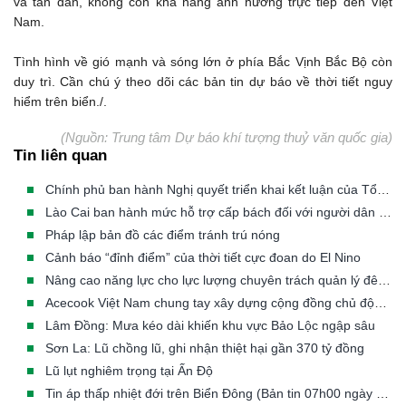
và tan dần, không còn khả năng ảnh hưởng trực tiếp đến Việt
Nam.
Tình hình về gió mạnh và sóng lớn ở phía Bắc Vịnh Bắc Bộ còn
duy trì. Cần chú ý theo dõi các bản tin dự báo về thời tiết nguy
hiểm trên biển./.
(Nguồn: Trung tâm Dự báo khí tượng thuỷ văn quốc gia)
Tin liên quan
Chính phủ ban hành Nghị quyết triển khai kết luận của Tổng Bí thư, Chủ tịch nước về phòng, chống thiên tai
Lào Cai ban hành mức hỗ trợ cấp bách đối với người dân phải di dời khẩn cấp khỏi vùng thiên tai
Pháp lập bản đồ các điểm tránh trú nóng
Cảnh báo “đỉnh điểm” của thời tiết cực đoan do El Nino
Nâng cao năng lực cho lực lượng chuyên trách quản lý đê điều các tỉnh/TP có đê từ cấp III đến cấp đặc biệt
Acecook Việt Nam chung tay xây dựng cộng đồng chủ động trước thiên tai
Lâm Đồng: Mưa kéo dài khiến khu vực Bảo Lộc ngập sâu
Sơn La: Lũ chồng lũ, ghi nhận thiệt hại gần 370 tỷ đồng
Lũ lụt nghiêm trọng tại Ấn Độ
Tin áp thấp nhiệt đới trên Biển Đông (Bản tin 07h00 ngày 23/07/2026)