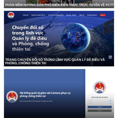
PHẦN MỀM HƯỚNG DẪN PHỔ BIẾN KIẾN THỨC TRỰC TUYẾN VỀ PCTT
TRANG CHUYỂN ĐỔI SỐ TRONG LĨNH VỰC QUẢN LÝ ĐÊ ĐIỀU VÀ
PHÒNG, CHỐNG THIÊN TAI