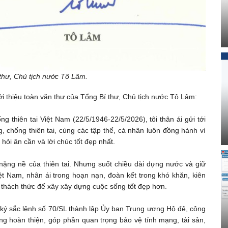
thư, Chủ tịch nước Tô Lâm.
i thiệu toàn văn thư của Tổng Bí thư, Chủ tịch nước Tô Lâm:
thiên tai Việt Nam (22/5/1946-22/5/2026), tôi thân ái gửi tới
, chống thiên tai, cùng các tập thể, cá nhân luôn đồng hành vì
hỏi ân cần và lời chúc tốt đẹp nhất.
ặng nề của thiên tai. Nhưng suốt chiều dài dựng nước và giữ
ệt Nam, nhân ái trong hoạn nạn, đoàn kết trong khó khăn, kiên
 thách thức để xây xây dựng cuộc sống tốt đẹp hơn.
ký sắc lệnh số 70/SL thành lập Ủy ban Trung ương Hộ đê, công
ng hoàn thiện, góp phần quan trọng bảo vệ tính mạng, tài sản,