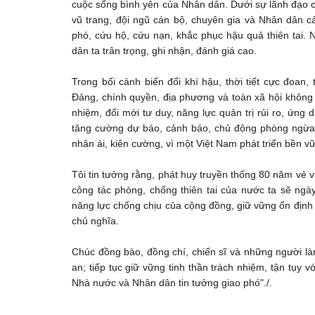
cuộc sống bình yên của Nhân dân. Dưới sự lãnh đạo c
vũ trang, đội ngũ cán bộ, chuyên gia và Nhân dân
phó, cứu hộ, cứu nạn, khắc phục hậu quả thiên tai
dân ta trân trọng, ghi nhận, đánh giá cao.
Trong bối cảnh biến đổi khí hậu, thời tiết cực đoan, 
Đảng, chính quyền, địa phương và toàn xã hội không 
nhiệm, đổi mới tư duy, năng lực quản trị rủi ro, ứn
tăng cường dự báo, cảnh báo, chủ động phòng ngừa, 
nhân ái, kiên cường, vì một Việt Nam phát triển bền v
Tôi tin tưởng rằng, phát huy truyền thống 80 năm vẻ v
công tác phòng, chống thiên tai của nước ta sẽ ng
năng lực chống chịu của cộng đồng, giữ vững ổn định
chủ nghĩa.
Chúc đồng bào, đồng chí, chiến sĩ và những người là
an; tiếp tục giữ vững tinh thần trách nhiệm, tận tụy
Nhà nước và Nhân dân tin tưởng giao phó"./.