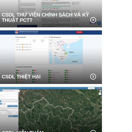
CSDL THƯ VIỆN CHÍNH SÁCH VÀ KỸ
THUẬT PCTT
CSDL THIỆT HẠI