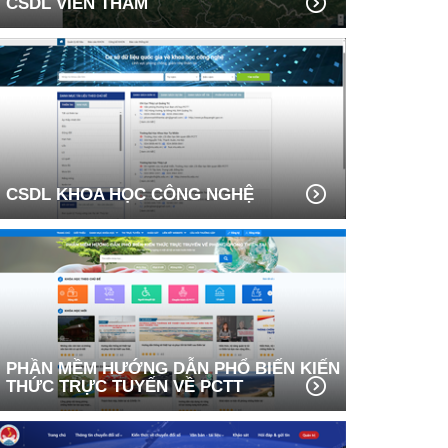
CSDL VIỄN THÁM
CSDL KHOA HỌC CÔNG NGHỆ
PHẦN MỀM HƯỚNG DẪN PHỔ BIẾN KIẾN
THỨC TRỰC TUYẾN VỀ PCTT