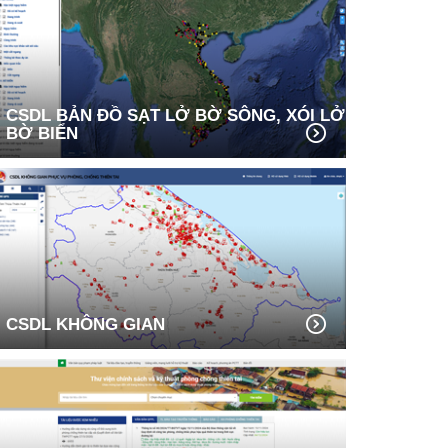
CSDL BẢN ĐỒ SẠT LỞ BỜ SÔNG, XÓI LỞ
BỜ BIỂN
CSDL KHÔNG GIAN