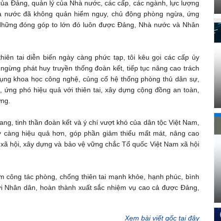
ủa Đảng, quản lý của Nhà nước, các cấp, các ngành, lực lượng
 cả nước đã không quản hiểm nguy, chủ động phòng ngừa, ứng
. Những đóng góp to lớn đó luôn được Đảng, Nhà nước và Nhân
thiên tai diễn biến ngày càng phức tạp, tôi kêu gọi các cấp ủy
ngừng phát huy truyền thống đoàn kết, tiếp tục nâng cao trách
g dụng khoa học công nghệ, củng cố hệ thống phòng thủ dân sự,
ứng phó hiệu quả với thiên tai, xây dựng cộng đồng an toàn,
ững.
ang, tinh thần đoàn kết và ý chí vượt khó của dân tộc Việt Nam,
ày càng hiệu quả hơn, góp phần giảm thiểu mất mát, nâng cao
 xã hội, xây dựng và bảo vệ vững chắc Tổ quốc Việt Nam xã hội
m công tác phòng, chống thiên tai mạnh khỏe, hạnh phúc, bình
 với Nhân dân, hoàn thành xuất sắc nhiệm vụ cao cả được Đảng,
Xem bài viết gốc tại đây