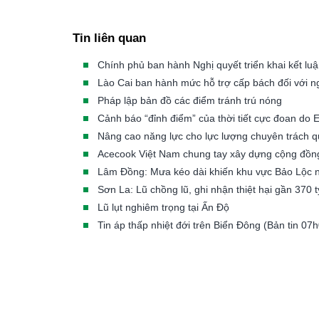
Tin liên quan
Chính phủ ban hành Nghị quyết triển khai kết luậ
Lào Cai ban hành mức hỗ trợ cấp bách đối với ngư
Pháp lập bản đồ các điểm tránh trú nóng
Cảnh báo “đỉnh điểm” của thời tiết cực đoan do E
Nâng cao năng lực cho lực lượng chuyên trách quả
Acecook Việt Nam chung tay xây dựng cộng đồng 
Lâm Đồng: Mưa kéo dài khiến khu vực Bảo Lộc 
Sơn La: Lũ chồng lũ, ghi nhận thiệt hại gần 370 
Lũ lụt nghiêm trọng tại Ấn Độ
Tin áp thấp nhiệt đới trên Biển Đông (Bản tin 0