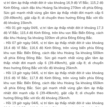
vị trí tâm áp thấp nhiệt đới ở vào khoảng 16,9 độ Vĩ Bắc; 115,2 độ
Kinh Đông, cách đặc khu Hoàng Sa khoảng 270km về phía Đông.
Sức gió mạnh nhất vùng gần tâm áp thấp nhiệt đới mạnh cấp 6
(39-49km/h), giật cấp 8; di chuyển theo hướng Đông Bắc với tốc
độ khoảng 15km/h.
- Hồi 01 giờ ngày 04/6, vị trí tâm áp thấp nhiệt đới ở khoảng 17,3
độ Vĩ Bắc; 115,4 độ Kinh Đông, trên khu vực Bắc Biển Đông, cách
đặc khu Hoàng Sa khoảng 320km về phía Đông Đông Bắc.
- Hồi 07 giờ ngày 04/6, vị trí tâm áp thấp nhiệt đới ở vào khoảng
18,4 độ Vĩ Bắc; 116,6 độ Kinh Đông, trên vùng biển phía Đông
khu vực Bắc Biển Đông, cách đặc khu Hoàng Sa khoảng 500km
về phía Đông Đông Bắc. Sức gió mạnh nhất vùng gần tâm áp
thấp nhiệt đới mạnh cấp 6 (39-49km/h), giật cấp 8; di chuyển
theo hướng Đông Bắc với tốc độ khoảng 25km/h.​
- Hồi 13 giờ ngày 04/6, vị trí tâm áp thấp nhiệt đới ở vào khoảng
19,6 độ Vĩ Bắc; 117,8 độ Kinh Đông, trên vùng biển phía Đông
khu vực Bắc Biển Đông, cách đặc khu Hoàng Sa khoảng 650km
về phía Đông Bắc. Sức gió mạnh nhất vùng gần tâm áp thấp
nhiệt đới mạnh cấp 6 (39-49km/h), giật cấp 8; di chuyển theo
hướng Đông Bắc với tốc độ khoảng 25km/h.
- Hồi 19 giờ ngày 04/6, vị trí tâm áp thấp nhiệt đới ở vào khoảng