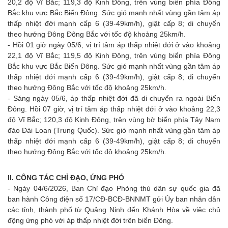
20,2 độ Vĩ Bắc; 119,3 độ Kinh Đông, trên vùng biển phía Đông
Bắc khu vực Bắc Biển Đông. Sức gió mạnh nhất vùng gần tâm áp
thấp nhiệt đới mạnh cấp 6 (39-49km/h), giật cấp 8; di chuyển
theo hướng Đông Đông Bắc với tốc độ khoảng 25km/h.
- Hồi 01 giờ ngày 05/6, vị trí tâm áp thấp nhiệt đới ở vào khoảng
22,1 độ Vĩ Bắc; 119,5 độ Kinh Đông, trên vùng biển phía Đông
Bắc khu vực Bắc Biển Đông. Sức gió mạnh nhất vùng gần tâm áp
thấp nhiệt đới mạnh cấp 6 (39-49km/h), giật cấp 8; di chuyển
theo hướng Đông Bắc với tốc độ khoảng 25km/h.
- Sáng ngày 05/6, áp thấp nhiệt đới đã di chuyển ra ngoài Biển
Đông. Hồi 07 giờ, vị trí tâm áp thấp nhiệt đới ở vào khoảng 22,3
độ Vĩ Bắc; 120,3 độ Kinh Đông, trên vùng bờ biển phía Tây Nam
đảo Đài Loan (Trung Quốc). Sức gió mạnh nhất vùng gần tâm áp
thấp nhiệt đới mạnh cấp 6 (39-49km/h), giật cấp 8; di chuyển
theo hướng Đông Bắc với tốc độ khoảng 25km/h.
II
.
CÔNG TÁC CHỈ ĐẠO, ỨNG PHÓ
- Ngày 04/6/2026, Ban Chỉ đạo Phòng thủ dân sự quốc gia đã
ban hành Công điện số 17/CĐ-BCĐ-BNNMT gửi Ủy ban nhân dân
các tỉnh, thành phố từ Quảng Ninh đến Khánh Hòa về việc chủ
động ứng phó với áp thấp nhiệt đới trên biển Đông.