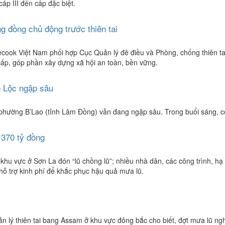
cấp III đến cấp đặc biệt.
 đồng chủ động trước thiên tai
ecook Việt Nam phối hợp Cục Quản lý đê điều và Phòng, chống thiên tai
cấp, góp phần xây dựng xã hội an toàn, bền vững.
 Lộc ngập sâu
hường B’Lao (tỉnh Lâm Đồng) vẫn đang ngập sâu. Trong buổi sáng, cơ 
 370 tỷ đồng
ố khu vực ở Sơn La đón “lũ chồng lũ”; nhiều nhà dân, các công trình, h
hỗ trợ kinh phí để khắc phục hậu quả mưa lũ.
lý thiên tai bang Assam ở khu vực đông bắc cho biết, đợt mưa lũ nghi