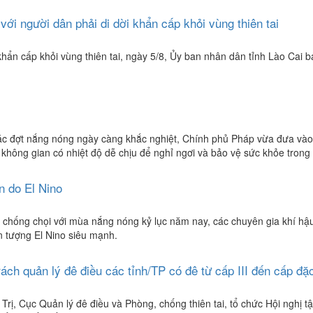
ới người dân phải di dời khẩn cấp khỏi vùng thiên tai
ời khẩn cấp khỏi vùng thiên tai, ngày 5/8, Ủy ban nhân dân tỉnh Lào C
ác đợt nắng nóng ngày càng khắc nghiệt, Chính phủ Pháp vừa đưa vào 
không gian có nhiệt độ dễ chịu để nghỉ ngơi và bảo vệ sức khỏe trong 
n do El Nino
vật chống chọi với mùa nắng nóng kỷ lục năm nay, các chuyên gia khí 
n tượng El Nino siêu mạnh.
ch quản lý đê điều các tỉnh/TP có đê từ cấp III đến cấp đặc
rị, Cục Quản lý đê điều và Phòng, chống thiên tai, tổ chức Hội nghị t