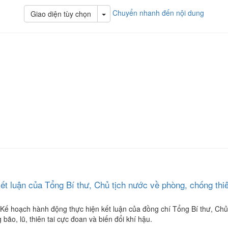
Chuyển nhanh đến nội dung
Toggle Dropdown
Giao diện tùy chọn
ết luận của Tổng Bí thư, Chủ tịch nước về phòng, chống thiê
ế hoạch hành động thực hiện kết luận của đồng chí Tổng Bí thư, Ch
o, lũ, thiên tai cực đoan và biến đổi khí hậu.