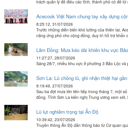
trách quản lý đê điều các tỉnh, thành phố có đê từ 
Acecook Việt Nam chung tay xây dựng cộng
8:25:12, 31/07/2026
Trước những diễn biến khó lường của thiên tai, Ac
năng ứng phó cho cộng đồng, duy trì hỗ trợ khẩn 
Lâm Đồng: Mưa kéo dài khiến khu vực Bảo
11:27:27, 28/07/2026
Sáng 28/7, nhiều khu vực ở phường 3 Bảo Lộc và p
Sơn La: Lũ chồng lũ, ghi nhận thiệt hại gần
9:19:49, 27/07/2026
Sau ba đợt mưa lớn liên tiếp trong tháng 7, một s
đồng. Tỉnh Sơn La kiến nghị Trung ương xem xét, 
Lũ lụt nghiêm trọng tại Ấn Độ
10:39:42, 23/07/2026
Truyền thông Ấn Độ dẫn thông báo từ Cơ quan quản 