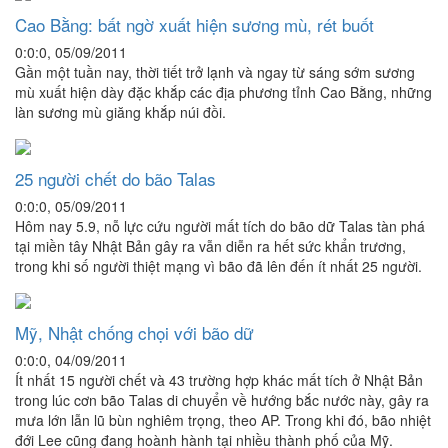
Cao Bằng: bất ngờ xuất hiện sương mù, rét buốt
0:0:0, 05/09/2011
Gần một tuần nay, thời tiết trở lạnh và ngay từ sáng sớm sương
mù xuất hiện dày đặc khắp các địa phương tỉnh Cao Bằng, những
làn sương mù giăng khắp núi đồi.
25 người chết do bão Talas
0:0:0, 05/09/2011
Hôm nay 5.9, nỗ lực cứu người mất tích do bão dữ Talas tàn phá
tại miền tây Nhật Bản gây ra vẫn diễn ra hết sức khẩn trương,
trong khi số người thiệt mạng vì bão đã lên đến ít nhất 25 người.
Mỹ, Nhật chống chọi với bão dữ
0:0:0, 04/09/2011
Ít nhất 15 người chết và 43 trường hợp khác mất tích ở Nhật Bản
trong lúc cơn bão Talas di chuyển về hướng bắc nước này, gây ra
mưa lớn lẫn lũ bùn nghiêm trọng, theo AP. Trong khi đó, bão nhiệt
đới Lee cũng đang hoành hành tại nhiều thành phố của Mỹ.