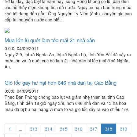
trở lại đây, đặc biệt là năm nay, sông Hồng không có lũ, dẫn đến
các hồ thủy điện không tích đủ nước. Nguy cơ hạn hán trong mùa
khô tới đang đến gần. Ông Nguyễn Ty Niên (ảnh), chuyên gia cao
cấp tài nguyên nước cho biết:
Mưa lớn lũ quét làm tốc mái 21 nhà dân
0:0:0, 04/09/2011
Ngày 2.9, tại xã Nghĩa An, thị xã Nghĩa Lộ, tỉnh Yên Bái đã xảy ra
mưa lớn và lũ quét cục bộ làm 21 nhà dân bị tốc mái ở xã Nghĩa
An.
Gió lốc gây hư hại hơn 646 nhà dân tại Cao Bằng
0:0:0, 04/09/2011
Theo Ban Phòng chống bão lụt và giảm nhẹ thiên tai tỉnh Cao
Bằng, tính đến 18 giờ ngày 3/9, hơn 646 nhà dân và 13 ha hoa
màu đã bị hư hại nặng vì mưa to và gió lốc xảy ra vào chiều 1/9.
1
...
313
314
315
316
317
318
319