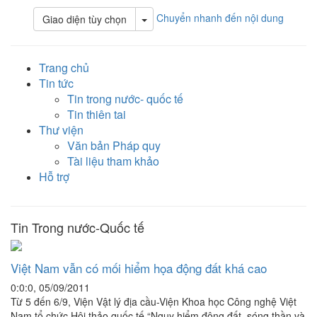
Chuyển nhanh đến nội dung
Toggle Dropdown
Giao diện tùy chọn
Trang chủ
Tin tức
Tin trong nước- quốc tế
Tin thiên tai
Thư viện
Văn bản Pháp quy
Tài liệu tham khảo
Hỗ trợ
Tin Trong nước-Quốc tế
Việt Nam vẫn có mối hiểm họa động đất khá cao
0:0:0, 05/09/2011
Từ 5 đến 6/9, Viện Vật lý địa cầu-Viện Khoa học Công nghệ Việt
Nam tổ chức Hội thảo quốc tế “Nguy hiểm động đất, sóng thần và