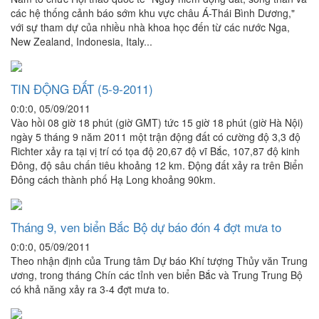
các hệ thống cảnh báo sớm khu vực châu Á-Thái Bình Dương,"
với sự tham dự của nhiều nhà khoa học đến từ các nước Nga,
New Zealand, Indonesia, Italy...
TIN ĐỘNG ĐẤT (5-9-2011)
0:0:0, 05/09/2011
Vào hồi 08 giờ 18 phút (giờ GMT) tức 15 giờ 18 phút (giờ Hà Nội)
ngày 5 tháng 9 năm 2011 một trận động đất có cường độ 3,3 độ
Richter xảy ra tại vị trí có tọa độ 20,67 độ vĩ Bắc, 107,87 độ kinh
Đông, độ sâu chấn tiêu khoảng 12 km. Động đất xảy ra trên Biển
Đông cách thành phố Hạ Long khoảng 90km.
Tháng 9, ven biển Bắc Bộ dự báo đón 4 đợt mưa to
0:0:0, 05/09/2011
Theo nhận định của Trung tâm Dự báo Khí tượng Thủy văn Trung
ương, trong tháng Chín các tỉnh ven biển Bắc và Trung Trung Bộ
có khả năng xảy ra 3-4 đợt mưa to.