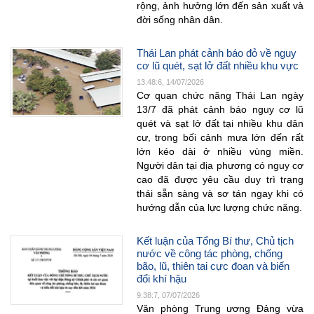
rộng, ảnh hưởng lớn đến sản xuất và
đời sống nhân dân.
Thái Lan phát cảnh báo đỏ về nguy
cơ lũ quét, sạt lở đất nhiều khu vực
13:48:6, 14/07/2026
Cơ quan chức năng Thái Lan ngày
13/7 đã phát cảnh báo nguy cơ lũ
quét và sạt lở đất tại nhiều khu dân
cư, trong bối cảnh mưa lớn đến rất
lớn kéo dài ở nhiều vùng miền.
Người dân tại địa phương có nguy cơ
cao đã được yêu cầu duy trì trạng
thái sẵn sàng và sơ tán ngay khi có
hướng dẫn của lực lượng chức năng.
Kết luận của Tổng Bí thư, Chủ tịch
nước về công tác phòng, chống
bão, lũ, thiên tai cực đoan và biến
đổi khí hậu
9:38:7, 07/07/2026
Văn phòng Trung ương Đảng vừa