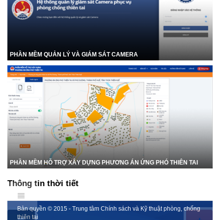
PHẦN MỀM QUẢN LÝ VÀ GIÁM SÁT CAMERA
PHẦN MỀM HỖ TRỢ XÂY DỰNG PHƯƠNG ÁN ỨNG PHÓ THIÊN TAI
Thông tin thời tiết
Bản quyền © 2015 - Trung tâm Chính sách và Kỹ thuật phòng, chống
thiên tai