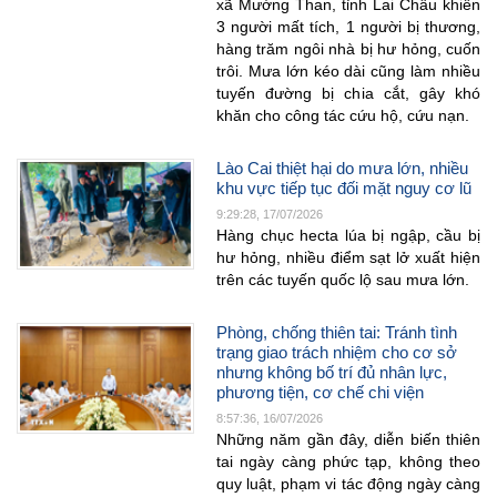
xã Mường Than, tỉnh Lai Châu khiến
3 người mất tích, 1 người bị thương,
hàng trăm ngôi nhà bị hư hỏng, cuốn
trôi. Mưa lớn kéo dài cũng làm nhiều
tuyến đường bị chia cắt, gây khó
khăn cho công tác cứu hộ, cứu nạn.
Lào Cai thiệt hại do mưa lớn, nhiều
khu vực tiếp tục đối mặt nguy cơ lũ
9:29:28, 17/07/2026
Hàng chục hecta lúa bị ngập, cầu bị
hư hỏng, nhiều điểm sạt lở xuất hiện
trên các tuyến quốc lộ sau mưa lớn.
Phòng, chống thiên tai: Tránh tình
trạng giao trách nhiệm cho cơ sở
nhưng không bố trí đủ nhân lực,
phương tiện, cơ chế chi viện
8:57:36, 16/07/2026
Những năm gần đây, diễn biến thiên
tai ngày càng phức tạp, không theo
quy luật, phạm vi tác động ngày càng