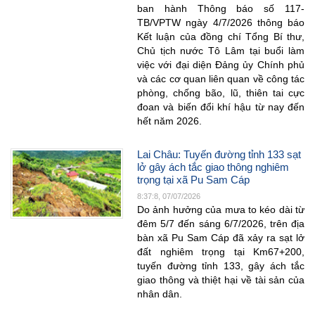
ban hành Thông báo số 117-
TB/VPTW ngày 4/7/2026 thông báo
Kết luận của đồng chí Tổng Bí thư,
Chủ tịch nước Tô Lâm tại buổi làm
việc với đại diện Đảng ủy Chính phủ
và các cơ quan liên quan về công tác
phòng, chống bão, lũ, thiên tai cực
đoan và biến đổi khí hậu từ nay đến
hết năm 2026.
Lai Châu: Tuyến đường tỉnh 133 sạt
lở gây ách tắc giao thông nghiêm
trọng tại xã Pu Sam Cáp
8:37:8, 07/07/2026
Do ảnh hưởng của mưa to kéo dài từ
đêm 5/7 đến sáng 6/7/2026, trên địa
bàn xã Pu Sam Cáp đã xảy ra sạt lở
đất nghiêm trọng tại Km67+200,
tuyến đường tỉnh 133, gây ách tắc
giao thông và thiệt hại về tài sản của
nhân dân.