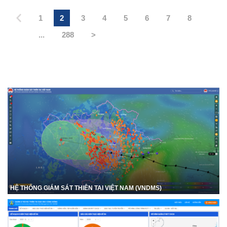
1
2
3
4
5
6
7
8
...
288
>
HỆ THỐNG GIÁM SÁT THIÊN TAI VIỆT NAM (VNDMS)