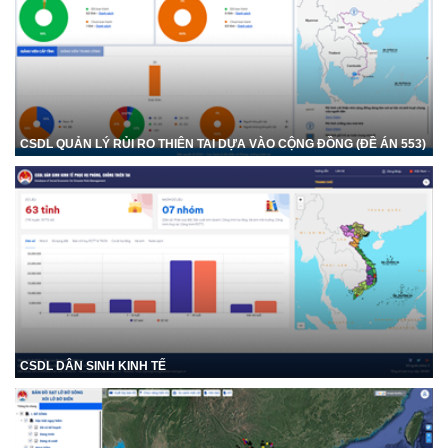
CSDL QUẢN LÝ RỦI RO THIÊN TAI DỰA VÀO CỘNG ĐỒNG (ĐỀ ÁN 553)
CSDL DÂN SINH KINH TẾ