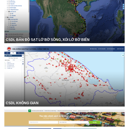
CSDL BẢN ĐỒ SẠT LỞ BỜ SÔNG, XÓI LỞ BỜ BIỂN
CSDL KHÔNG GIAN