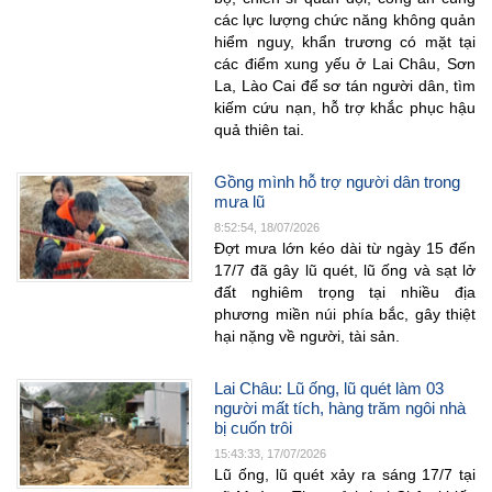
các lực lượng chức năng không quản
hiểm nguy, khẩn trương có mặt tại
các điểm xung yếu ở Lai Châu, Sơn
La, Lào Cai để sơ tán người dân, tìm
kiếm cứu nạn, hỗ trợ khắc phục hậu
quả thiên tai.
Gồng mình hỗ trợ người dân trong
mưa lũ
8:52:54, 18/07/2026
Đợt mưa lớn kéo dài từ ngày 15 đến
17/7 đã gây lũ quét, lũ ống và sạt lở
đất nghiêm trọng tại nhiều địa
phương miền núi phía bắc, gây thiệt
hại nặng về người, tài sản.
Lai Châu: Lũ ống, lũ quét làm 03
người mất tích, hàng trăm ngôi nhà
bị cuốn trôi
15:43:33, 17/07/2026
Lũ ống, lũ quét xảy ra sáng 17/7 tại