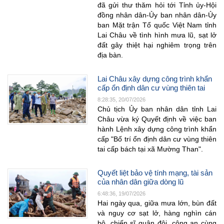
đã gửi thư thăm hỏi tới Tỉnh ủy-Hội
đồng nhân dân-Ủy ban nhân dân-Ủy
ban Mặt trận Tổ quốc Việt Nam tỉnh
Lai Châu về tình hình mưa lũ, sạt lở
đất gây thiệt hại nghiêm trọng trên
địa bàn.
Lai Châu xây dựng công trình khẩn
cấp ổn định dân cư vùng thiên tai
8:28:35, 20/07/2026
Chủ tịch Ủy ban nhân dân tỉnh Lai
Châu vừa ký Quyết định về việc ban
hành Lệnh xây dựng công trình khẩn
cấp "Bố trí ổn định dân cư vùng thiên
tai cấp bách tại xã Mường Than".
Quyết liệt bảo vệ tính mạng, tài sản
của nhân dân giữa dòng lũ
6:48:36, 19/07/2026
Hai ngày qua, giữa mưa lớn, bùn đất
và nguy cơ sạt lở, hàng nghìn cán
bộ, chiến sĩ quân đội, công an cùng