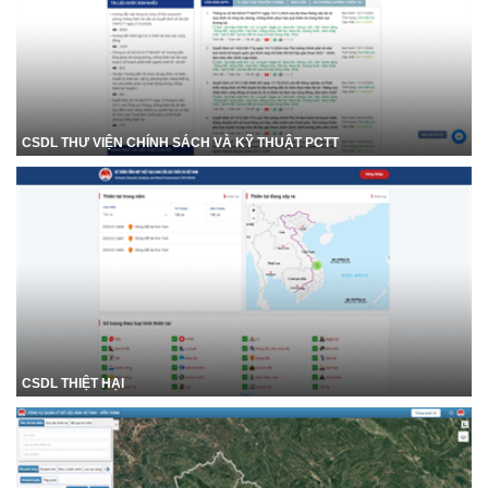
CSDL THƯ VIỆN CHÍNH SÁCH VÀ KỸ THUẬT PCTT
CSDL THIỆT HẠI