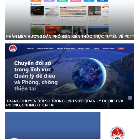
PHẦN MỀM HƯỚNG DẪN PHỔ BIẾN KIẾN THỨC TRỰC TUYẾN VỀ PCTT
TRANG CHUYỂN ĐỔI SỐ TRONG LĨNH VỰC QUẢN LÝ ĐÊ ĐIỀU VÀ
PHÒNG, CHỐNG THIÊN TAI