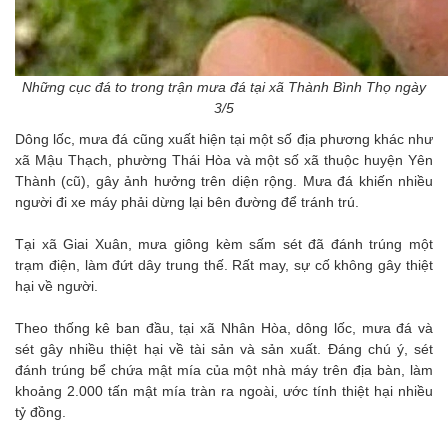
Những cục đá to trong trận mưa đá tại xã Thành Bình Thọ ngày
3/5
Dông lốc, mưa đá cũng xuất hiện tại một số địa phương khác như
xã Mậu Thạch, phường Thái Hòa và một số xã thuộc huyện Yên
Thành (cũ), gây ảnh hưởng trên diện rộng. Mưa đá khiến nhiều
người đi xe máy phải dừng lại bên đường để tránh trú.
Tại xã Giai Xuân, mưa giông kèm sấm sét đã đánh trúng một
trạm điện, làm đứt dây trung thế. Rất may, sự cố không gây thiệt
hại về người.
Theo thống kê ban đầu, tại xã Nhân Hòa, dông lốc, mưa đá và
sét gây nhiều thiệt hại về tài sản và sản xuất. Đáng chú ý, sét
đánh trúng bể chứa mật mía của một nhà máy trên địa bàn, làm
khoảng 2.000 tấn mật mía tràn ra ngoài, ước tính thiệt hại nhiều
tỷ đồng.