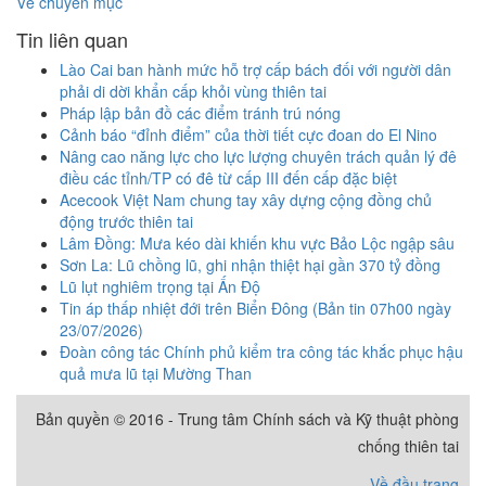
Về chuyên mục
Tin liên quan
Lào Cai ban hành mức hỗ trợ cấp bách đối với người dân
phải di dời khẩn cấp khỏi vùng thiên tai
Pháp lập bản đồ các điểm tránh trú nóng
Cảnh báo “đỉnh điểm” của thời tiết cực đoan do El Nino
Nâng cao năng lực cho lực lượng chuyên trách quản lý đê
điều các tỉnh/TP có đê từ cấp III đến cấp đặc biệt
Acecook Việt Nam chung tay xây dựng cộng đồng chủ
động trước thiên tai
Lâm Đồng: Mưa kéo dài khiến khu vực Bảo Lộc ngập sâu
Sơn La: Lũ chồng lũ, ghi nhận thiệt hại gần 370 tỷ đồng
Lũ lụt nghiêm trọng tại Ấn Độ
Tin áp thấp nhiệt đới trên Biển Đông (Bản tin 07h00 ngày
23/07/2026)
Đoàn công tác Chính phủ kiểm tra công tác khắc phục hậu
quả mưa lũ tại Mường Than
Bản quyền © 2016 - Trung tâm Chính sách và Kỹ thuật phòng
chống thiên tai
Về đầu trang