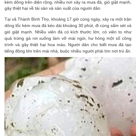
kèm dông trên diện rộng, nhiều nơi xảy ra mưa đá, gió giật mạnh,
gây thiệt hại về tài sản và sản xuất của người dân.
Tại xã Thành Bình Thọ, khoảng 17 giờ cùng ngày, xảy ra một trận
dông lốc kèm mưa đá kéo dài khoảng 30 phút, đi cùng sấm sét và
gió giật mạnh. Nhiều viên đá có kích thước lớn, có viên to như
quả trứng gà rơi xuống làm vỡ mái ngói, hư hỏng một số công
trình và gây thiệt hại hoa màu. Người dân cho biết mưa đá tạo
tiếng động lớn trên mái nhà, buộc nhiều người phải tìm nơi trú ẩn.