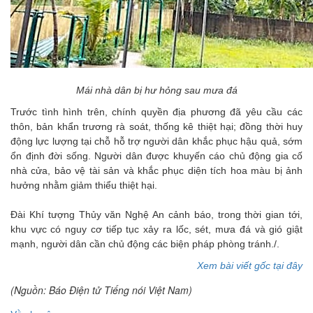
Mái nhà dân bị hư hỏng sau mưa đá
Trước tình hình trên, chính quyền địa phương đã yêu cầu các
thôn, bản khẩn trương rà soát, thống kê thiệt hại; đồng thời huy
động lực lượng tại chỗ hỗ trợ người dân khắc phục hậu quả, sớm
ổn định đời sống. Người dân được khuyến cáo chủ động gia cố
nhà cửa, bảo vệ tài sản và khắc phục diện tích hoa màu bị ảnh
hưởng nhằm giảm thiểu thiệt hại.
Đài Khí tượng Thủy văn Nghệ An cảnh báo, trong thời gian tới,
khu vực có nguy cơ tiếp tục xảy ra lốc, sét, mưa đá và gió giật
mạnh, người dân cần chủ động các biện pháp phòng tránh./.
Xem bài viết gốc tại đây
(Nguồn: Báo Điện tử Tiếng nói Việt Nam)