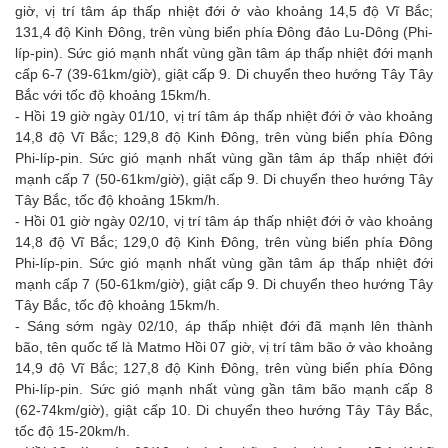
giờ, vị trí tâm áp thấp nhiệt đới ở vào khoảng 14,5 độ Vĩ Bắc;
131,4 độ Kinh Đông, trên vùng biển phía Đông đảo Lu-Dông (Phi-
líp-pin). Sức gió mạnh nhất vùng gần tâm áp thấp nhiệt đới mạnh
cấp 6-7 (39-61km/giờ), giật cấp 9. Di chuyển theo hướng Tây Tây
Bắc với tốc độ khoảng 15km/h.
- Hồi 19 giờ ngày 01/10, vị trí tâm áp thấp nhiệt đới ở vào khoảng
14,8 độ Vĩ Bắc; 129,8 độ Kinh Đông, trên vùng biển phía Đông
Phi-líp-pin. Sức gió mạnh nhất vùng gần tâm áp thấp nhiệt đới
mạnh cấp 7 (50-61km/giờ), giật cấp 9. Di chuyển theo hướng Tây
Tây Bắc, tốc độ khoảng 15km/h.
- Hồi 01 giờ ngày 02/10, vị trí tâm áp thấp nhiệt đới ở vào khoảng
14,8 độ Vĩ Bắc; 129,0 độ Kinh Đông, trên vùng biển phía Đông
Phi-líp-pin. Sức gió mạnh nhất vùng gần tâm áp thấp nhiệt đới
mạnh cấp 7 (50-61km/giờ), giật cấp 9. Di chuyển theo hướng Tây
Tây Bắc, tốc độ khoảng 15km/h.
- Sáng sớm ngày 02/10, áp thấp nhiệt đới đã mạnh lên thành
bão, tên quốc tế là Matmo Hồi 07 giờ, vị trí tâm bão ở vào khoảng
14,9 độ Vĩ Bắc; 127,8 độ Kinh Đông, trên vùng biển phía Đông
Phi-líp-pin. Sức gió mạnh nhất vùng gần tâm bão mạnh cấp 8
(62-74km/giờ), giật cấp 10. Di chuyển theo hướng Tây Tây Bắc,
tốc độ 15-20km/h.