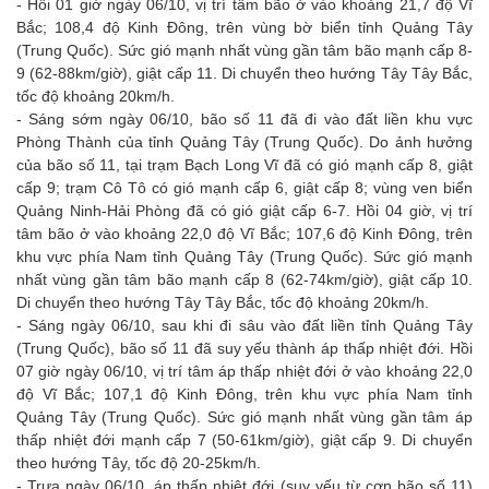
- Hồi 01 giờ ngày 06/10, vị trí tâm bão ở vào khoảng 21,7 độ Vĩ
Bắc; 108,4 độ Kinh Đông, trên vùng bờ biển tỉnh Quảng Tây
(Trung Quốc). Sức gió mạnh nhất vùng gần tâm bão mạnh cấp 8-
9 (62-88km/giờ), giật cấp 11. Di chuyển theo hướng Tây Tây Bắc,
tốc độ khoảng 20km/h.
- Sáng sớm ngày 06/10, bão số 11 đã đi vào đất liền khu vực
Phòng Thành của tỉnh Quảng Tây (Trung Quốc). Do ảnh hưởng
của bão số 11, tại trạm Bạch Long Vĩ đã có gió mạnh cấp 8, giật
cấp 9; trạm Cô Tô có gió mạnh cấp 6, giật cấp 8; vùng ven biển
Quảng Ninh-Hải Phòng đã có gió giật cấp 6-7. Hồi 04 giờ, vị trí
tâm bão ở vào khoảng 22,0 độ Vĩ Bắc; 107,6 độ Kinh Đông, trên
khu vực phía Nam tỉnh Quảng Tây (Trung Quốc). Sức gió mạnh
nhất vùng gần tâm bão mạnh cấp 8 (62-74km/giờ), giật cấp 10.
Di chuyển theo hướng Tây Tây Bắc, tốc độ khoảng 20km/h.
- Sáng ngày 06/10, sau khi đi sâu vào đất liền tỉnh Quảng Tây
(Trung Quốc), bão số 11 đã suy yếu thành áp thấp nhiệt đới. Hồi
07 giờ ngày 06/10, vị trí tâm áp thấp nhiệt đới ở vào khoảng 22,0
độ Vĩ Bắc; 107,1 độ Kinh Đông, trên khu vực phía Nam tỉnh
Quảng Tây (Trung Quốc). Sức gió mạnh nhất vùng gần tâm áp
thấp nhiệt đới mạnh cấp 7 (50-61km/giờ), giật cấp 9. Di chuyển
theo hướng Tây, tốc độ 20-25km/h.
- Trưa ngày 06/10, áp thấp nhiệt đới (suy yếu từ cơn bão số 11)