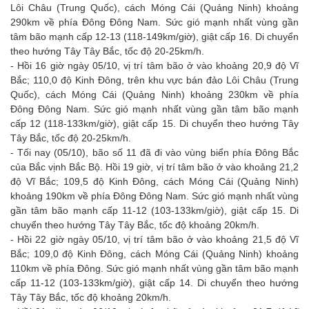
Lôi Châu (Trung Quốc), cách Móng Cái (Quảng Ninh) khoảng
290km về phía Đông Đông Nam. Sức gió mạnh nhất vùng gần
tâm bão mạnh cấp 12-13 (118-149km/giờ), giật cấp 16. Di chuyển
theo hướng Tây Tây Bắc, tốc độ 20-25km/h.
- Hồi 16 giờ ngày 05/10, vị trí tâm bão ở vào khoảng 20,9 độ Vĩ
Bắc; 110,0 độ Kinh Đông, trên khu vực bán đảo Lôi Châu (Trung
Quốc), cách Móng Cái (Quảng Ninh) khoảng 230km về phía
Đông Đông Nam. Sức gió mạnh nhất vùng gần tâm bão mạnh
cấp 12 (118-133km/giờ), giật cấp 15. Di chuyển theo hướng Tây
Tây Bắc, tốc độ 20-25km/h.
- Tối nay (05/10), bão số 11 đã đi vào vùng biển phía Đông Bắc
của Bắc vịnh Bắc Bộ. Hồi 19 giờ, vị trí tâm bão ở vào khoảng 21,2
độ Vĩ Bắc; 109,5 độ Kinh Đông, cách Móng Cái (Quảng Ninh)
khoảng 190km về phía Đông Đông Nam. Sức gió mạnh nhất vùng
gần tâm bão mạnh cấp 11-12 (103-133km/giờ), giật cấp 15. Di
chuyển theo hướng Tây Tây Bắc, tốc độ khoảng 20km/h.
- Hồi 22 giờ ngày 05/10, vị trí tâm bão ở vào khoảng 21,5 độ Vĩ
Bắc; 109,0 độ Kinh Đông, cách Móng Cái (Quảng Ninh) khoảng
110km về phía Đông. Sức gió mạnh nhất vùng gần tâm bão mạnh
cấp 11-12 (103-133km/giờ), giật cấp 14. Di chuyển theo hướng
Tây Tây Bắc, tốc độ khoảng 20km/h.