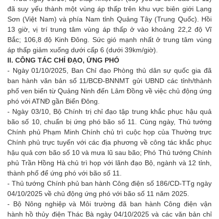
đã suy yếu thành một vùng áp thấp trên khu vực biên giới Lạng
Sơn (Việt Nam) và phía Nam tỉnh Quảng Tây (Trung Quốc). Hồi
13 giờ, vị trí trung tâm vùng áp thấp ở vào khoảng 22,2 độ Vĩ
Bắc; 106,8 độ Kinh Đông. Sức gió mạnh nhất ở trung tâm vùng
áp thấp giảm xuống dưới cấp 6 (dưới 39km/giờ).
II.
CÔNG TÁC CHỈ ĐẠO, ỨNG PHÓ
- Ngày 01/10/2025, Ban Chỉ đạo Phòng thủ dân sự quốc gia đã
ban hành văn bản số 11/BCĐ-BNNMT gửi UBND các tỉnh/thành
phố ven biển từ Quảng Ninh đến Lâm Đồng về việc chủ động ứng
phó với ATNĐ gần Biển Đông.
- Ngày 03/10, Bộ Chính trị chỉ đạo tập trung khắc phục hậu quả
bão số 10, chuẩn bị ứng phó bão số 11. Cùng ngày, Thủ tướng
Chính phủ Phạm Minh Chính chủ trì cuộc họp của Thường trực
Chính phủ trực tuyến với các địa phương về công tác khắc phục
hậu quả cơn bão số 10 và mưa lũ sau bão; Phó Thủ tướng Chính
phủ Trần Hồng Hà chủ trì họp với lãnh đạo Bộ, ngành và 12 tỉnh,
thành phố để ứng phó với bão số 11.
- Thủ tướng Chính phủ ban hành Công điện số 186/CD-TTg ngày
04/10/2025 về chủ động ứng phó với bão số 11 năm 2025.
- Bộ Nông nghiệp và Môi trường đã ban hành Công điện vận
hành hồ thủy điện Thác Bà ngày 04/10/2025 và các văn bản chỉ