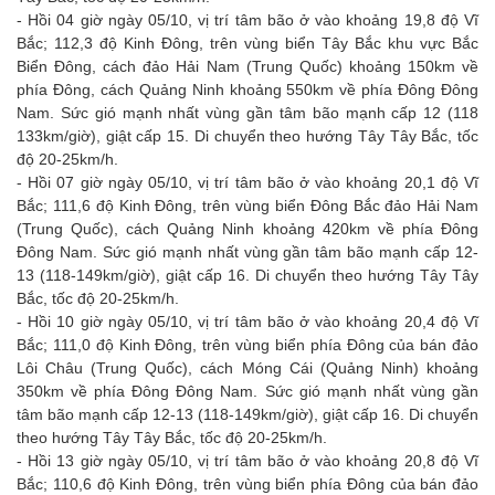
- Hồi 04 giờ ngày 05/10, vị trí tâm bão ở vào khoảng 19,8 độ Vĩ
Bắc; 112,3 độ Kinh Đông, trên vùng biển Tây Bắc khu vực Bắc
Biển Đông, cách đảo Hải Nam (Trung Quốc) khoảng 150km về
phía Đông, cách Quảng Ninh khoảng 550km về phía Đông Đông
Nam. Sức gió mạnh nhất vùng gần tâm bão mạnh cấp 12 (118
133km/giờ), giật cấp 15. Di chuyển theo hướng Tây Tây Bắc, tốc
độ 20-25km/h.
- Hồi 07 giờ ngày 05/10, vị trí tâm bão ở vào khoảng 20,1 độ Vĩ
Bắc; 111,6 độ Kinh Đông, trên vùng biển Đông Bắc đảo Hải Nam
(Trung Quốc), cách Quảng Ninh khoảng 420km về phía Đông
Đông Nam. Sức gió mạnh nhất vùng gần tâm bão mạnh cấp 12-
13 (118-149km/giờ), giật cấp 16. Di chuyển theo hướng Tây Tây
Bắc, tốc độ 20-25km/h.
- Hồi 10 giờ ngày 05/10, vị trí tâm bão ở vào khoảng 20,4 độ Vĩ
Bắc; 111,0 độ Kinh Đông, trên vùng biển phía Đông của bán đảo
Lôi Châu (Trung Quốc), cách Móng Cái (Quảng Ninh) khoảng
350km về phía Đông Đông Nam. Sức gió mạnh nhất vùng gần
tâm bão mạnh cấp 12-13 (118-149km/giờ), giật cấp 16. Di chuyển
theo hướng Tây Tây Bắc, tốc độ 20-25km/h.
- Hồi 13 giờ ngày 05/10, vị trí tâm bão ở vào khoảng 20,8 độ Vĩ
Bắc; 110,6 độ Kinh Đông, trên vùng biển phía Đông của bán đảo