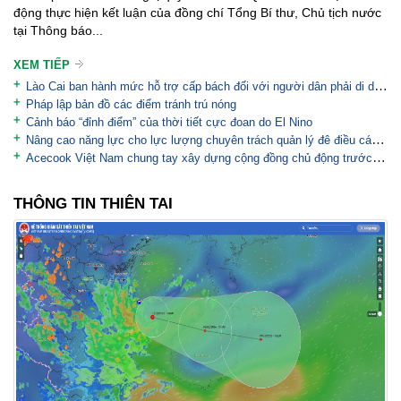
động thực hiện kết luận của đồng chí Tổng Bí thư, Chủ tịch nước
tại Thông báo...
XEM TIẾP
Lào Cai ban hành mức hỗ trợ cấp bách đối với người dân phải di dời khẩn cấp khỏi vùng thiên tai
Pháp lập bản đồ các điểm tránh trú nóng
Cảnh báo “đỉnh điểm” của thời tiết cực đoan do El Nino
Nâng cao năng lực cho lực lượng chuyên trách quản lý đê điều các tỉnh/TP có đê từ cấp III đến cấp...
Acecook Việt Nam chung tay xây dựng cộng đồng chủ động trước thiên tai
THÔNG TIN THIÊN TAI