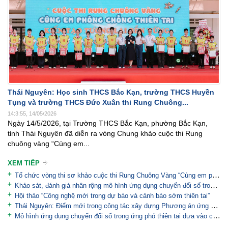
Thái Nguyên: Học sinh THCS Bắc Kạn, trường THCS Huyền
Tụng và trường THCS Đức Xuân thi Rung Chuông...
14:3:55, 14/05/2026
Ngày 14/5/2026, tại Trường THCS Bắc Kạn, phường Bắc Kạn,
tỉnh Thái Nguyên đã diễn ra vòng Chung khảo cuộc thi Rung
chuông vàng “Cùng em...
XEM TIẾP
Tổ chức vòng thi sơ khảo cuộc thi Rung Chuông Vàng “Cùng em phòng, chống thiên tai - Kiến tạo tương...
Khảo sát, đánh giá nhân rộng mô hình ứng dụng chuyển đổi số trong cảnh báo sớm, ứng phó thiên tai...
Hội thảo “Công nghệ mới trong dự báo và cảnh báo sớm thiên tai”
Thái Nguyên: Điểm mới trong công tác xây dựng Phương án ứng phó thiên tai theo hướng hiện đại và...
Mô hình ứng dụng chuyển đổi số trong ứng phó thiên tai dựa vào cộng đồng và sơ tán người dân có...