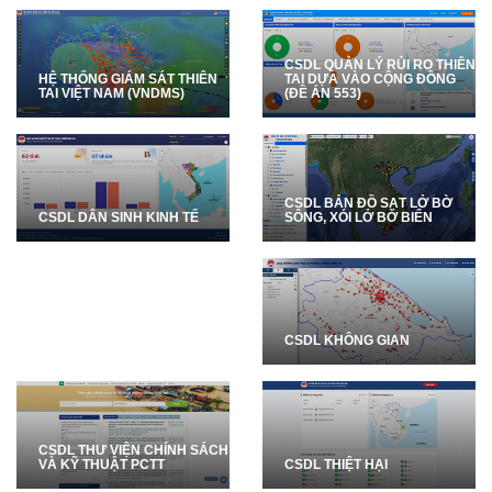
CSDL QUẢN LÝ RỦI RO THIÊN
HỆ THỐNG GIÁM SÁT THIÊN
TAI DỰA VÀO CỘNG ĐỒNG
TAI VIỆT NAM (VNDMS)
(ĐỀ ÁN 553)
CSDL BẢN ĐỒ SẠT LỞ BỜ
SÔNG, XÓI LỞ BỜ BIỂN
CSDL DÂN SINH KINH TẾ
CSDL KHÔNG GIAN
CSDL THƯ VIỆN CHÍNH SÁCH
VÀ KỸ THUẬT PCTT
CSDL THIỆT HẠI