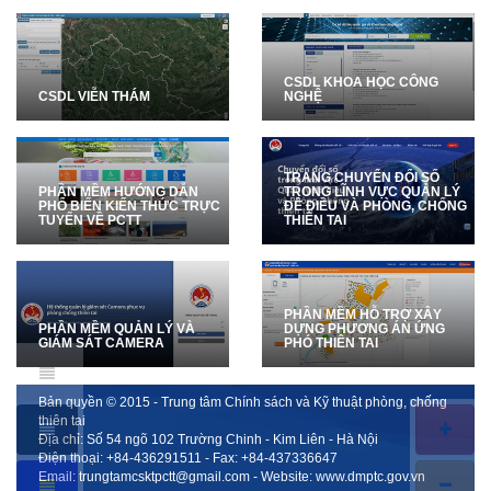
CSDL KHOA HỌC CÔNG
CSDL VIỄN THÁM
NGHỆ
TRANG CHUYỂN ĐỔI SỐ
PHẦN MỀM HƯỚNG DẪN
TRONG LĨNH VỰC QUẢN LÝ
PHỔ BIẾN KIẾN THỨC TRỰC
ĐÊ ĐIỀU VÀ PHÒNG, CHỐNG
TUYẾN VỀ PCTT
THIÊN TAI
PHẦN MỀM HỖ TRỢ XÂY
PHẦN MỀM QUẢN LÝ VÀ
DỰNG PHƯƠNG ÁN ỨNG
GIÁM SÁT CAMERA
PHÓ THIÊN TAI
Bản quyền © 2015 - Trung tâm Chính sách và Kỹ thuật phòng, chống
thiên tai
Địa chỉ: Số 54 ngõ 102 Trường Chinh - Kim Liên - Hà Nội
Điện thoại:
+84-436291511
- Fax:
+84-437336647
Email:
trungtamcsktpctt@gmail.com
- Website:
www.dmptc.gov.vn