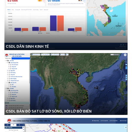
CSDL DÂN SINH KINH TẾ
CSDL BẢN ĐỒ SẠT LỞ BỜ SÔNG, XÓI LỞ BỜ BIỂN