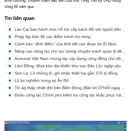
Bình Dương, chuyến thăm đầu tiên của một Tổng Thư ký LHQ trong
vòng 65 năm qua.
Tin liên quan
Lào Cai ban hành mức hỗ trợ cấp bách đối với người dân phải di dời khẩn cấp khỏi vùng thiên tai
Pháp lập bản đồ các điểm tránh trú nóng
Cảnh báo “đỉnh điểm” của thời tiết cực đoan do El Nino
Nâng cao năng lực cho lực lượng chuyên trách quản lý đê điều các tỉnh/TP có đê từ cấp III đến cấp đặc biệt
Acecook Việt Nam chung tay xây dựng cộng đồng chủ động trước thiên tai
Lâm Đồng: Mưa kéo dài khiến khu vực Bảo Lộc ngập sâu
Sơn La: Lũ chồng lũ, ghi nhận thiệt hại gần 370 tỷ đồng
Lũ lụt nghiêm trọng tại Ấn Độ
Tin áp thấp nhiệt đới trên Biển Đông (Bản tin 07h00 ngày 23/07/2026)
Đoàn công tác Chính phủ kiểm tra công tác khắc phục hậu quả mưa lũ tại Mường Than