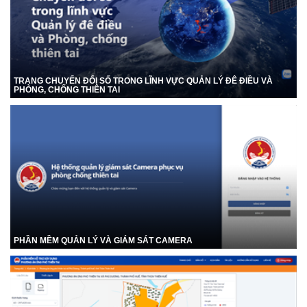
TRANG CHUYỂN ĐỔI SỐ TRONG LĨNH VỰC QUẢN LÝ ĐÊ ĐIỀU VÀ
PHÒNG, CHỐNG THIÊN TAI
PHẦN MỀM QUẢN LÝ VÀ GIÁM SÁT CAMERA