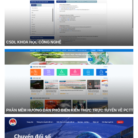
CSDL KHOA HỌC CÔNG NGHỆ
PHẦN MỀM HƯỚNG DẪN PHỔ BIẾN KIẾN THỨC TRỰC TUYẾN VỀ PCTT