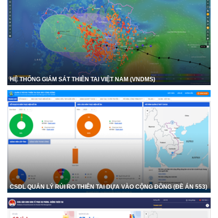
HỆ THỐNG GIÁM SÁT THIÊN TAI VIỆT NAM (VNDMS)
CSDL QUẢN LÝ RỦI RO THIÊN TAI DỰA VÀO CỘNG ĐỒNG (ĐỀ ÁN 553)