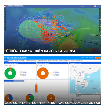
HỆ THỐNG GIÁM SÁT THIÊN TAI VIỆT NAM (VNDMS)
CSDL QUẢN LÝ RỦI RO THIÊN TAI DỰA VÀO CỘNG ĐỒNG (ĐỀ ÁN 553)