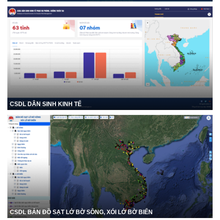
CSDL DÂN SINH KINH TẾ
CSDL BẢN ĐỒ SẠT LỞ BỜ SÔNG, XÓI LỞ BỜ BIỂN