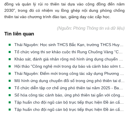
đồng và quản lý rủi ro thiên tai dựa vào cộng đồng đến năm
2030", trong đó có nhiệm vụ lồng ghép nội dung phòng chống
thiên tai vào chương trình đào tạo, giảng dạy các cấp học.
(Nguồn: Phòng Thông tin và dữ liệu)
Tin liên quan
Thái Nguyên: Học sinh THCS Bắc Kạn, trường THCS Huyền Tụng và trường THCS Đức Xuân thi Rung Chuông Vàng “Cùng em phòng chống thiên tai - Kiến tạo tương lai bền vững”
Tổ chức vòng thi sơ khảo cuộc thi Rung Chuông Vàng “Cùng em phòng, chống thiên tai - Kiến tạo tương lai bền vững” tại Thái Nguyên
Khảo sát, đánh giá nhân rộng mô hình ứng dụng chuyển đổi số trong cảnh báo sớm, ứng phó thiên tai dựa vào cộng đồng
Hội thảo “Công nghệ mới trong dự báo và cảnh báo sớm thiên tai”
Thái Nguyên: Điểm mới trong công tác xây dựng Phương án ứng phó thiên tai theo hướng hiện đại và sát thực tiễn
Mô hình ứng dụng chuyển đổi số trong ứng phó thiên tai dựa vào cộng đồng và sơ tán người dân có lồng ghép bình đẳng giới, phòng chống bạo lực trên cơ sở giới và hoà nhập đối tượng dễ bị tổn thương (Thí điểm mô hình tại xã Cẩm Duệ, tỉnh Hà Tĩnh)
Tổ chức diễn tập cơ chế ứng phó thiên tai năm 2025 - Ban chỉ huy PCTT&TKCN Công ty Quản lý bay miền Bắc
Số hóa công tác cảnh báo, ứng phó thiên tai gắn với cộng đồng
Tập huấn cho đội ngũ cán bộ trực tiếp thực hiện Đề án cấp xã thuộc khu vực miền núi phía Bắc về quản lý, tổ chức, thực hiện Đề án 553 tại tỉnh Lào Cai
Tập huấn cho đội ngũ cán bộ trực tiếp thực hiện Đề án cấp xã thuộc khu vực miền Trung về quản lý, tổ chức, thực hiện Đề án 553 tại tỉnh Nghệ An (11-13/11/2025)