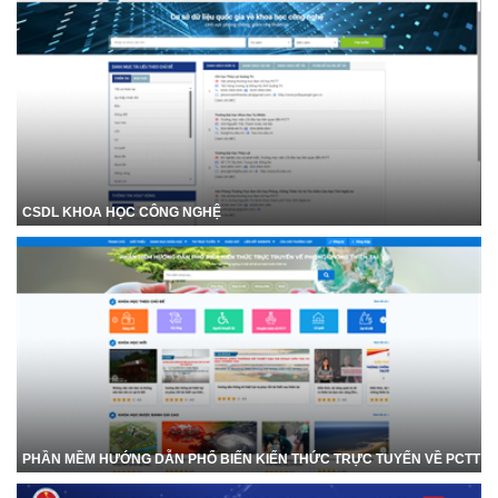
CSDL KHOA HỌC CÔNG NGHỆ
PHẦN MỀM HƯỚNG DẪN PHỔ BIẾN KIẾN THỨC TRỰC TUYẾN VỀ PCTT