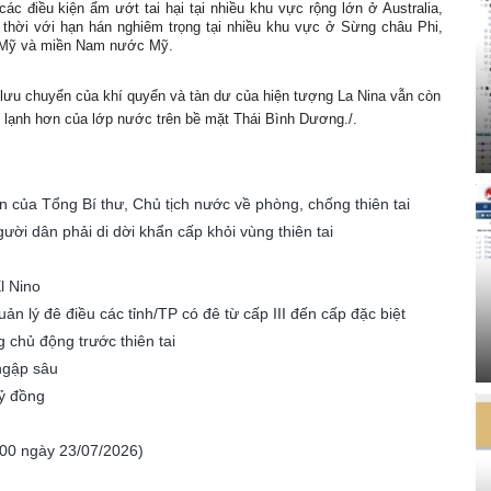
ác điều kiện ẩm ướt tai hại tại nhiều khu vực rộng lớn ở Australia,
ời với hạn hán nghiêm trọng tại nhiều khu vực ở Sừng châu Phi,
 Mỹ và miền Nam nước Mỹ.
 lưu chuyển của khí quyển và tàn dư của hiện tượng La Nina vẫn còn
ng lạnh hơn của lớp nước trên bề mặt Thái Bình Dương./.
n của Tổng Bí thư, Chủ tịch nước về phòng, chống thiên tai
ời dân phải di dời khẩn cấp khỏi vùng thiên tai
l Nino
n lý đê điều các tỉnh/TP có đê từ cấp III đến cấp đặc biệt
chủ động trước thiên tai
ngập sâu
tỷ đồng
7h00 ngày 23/07/2026)