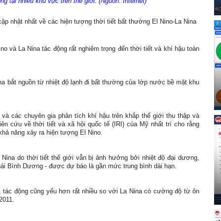
g tại nhiều khu vực trên thế giới. (Nguồn: Internet)
p nhật nhất về các hiện tượng thời tiết bất thường El Nino-La Nina
 và La Nina tác động rất nghiêm trọng đến thời tiết và khí hậu toàn
na bắt nguồn từ nhiệt độ lạnh đi bất thường của lớp nước bề mặt khu
 và các chuyên gia phân tích khí hậu trên khắp thế giới thu thập và
n cứu về thời tiết và xã hội quốc tế (IRI) của Mỹ nhất trí cho rằng
khả năng xảy ra hiện tượng El Nino.
 Nina do thời tiết thế giới vẫn bị ảnh hưởng bởi nhiệt độ đại dương,
ái Bình Dương - được dự báo là gần mức trung bình dài hạn.
, tác động cũng yếu hơn rất nhiều so với La Nina có cường độ từ ôn
2011.