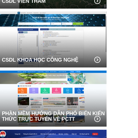
CSDL VIỄN THÁM
CSDL KHOA HỌC CÔNG NGHỆ
PHẦN MỀM HƯỚNG DẪN PHỔ BIẾN KIẾN
THỨC TRỰC TUYẾN VỀ PCTT