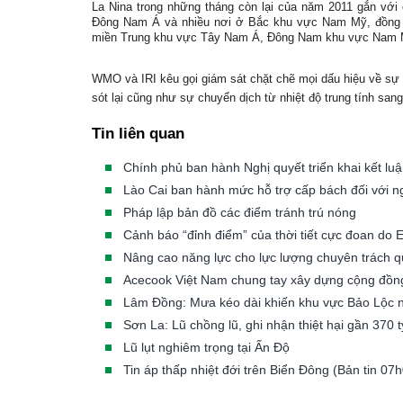
La Nina trong những tháng còn lại của năm 2011 gắn với c
Đông Nam Á và nhiều nơi ở Bắc khu vực Nam Mỹ, đồng th
miền Trung khu vực Tây Nam Á, Đông Nam khu vực Nam
WMO và IRI kêu gọi giám sát chặt chẽ mọi dấu hiệu về sự
sót lại cũng như sự chuyển dịch từ nhiệt độ trung tính sa
Tin liên quan
Chính phủ ban hành Nghị quyết triển khai kết luậ
Lào Cai ban hành mức hỗ trợ cấp bách đối với ngư
Pháp lập bản đồ các điểm tránh trú nóng
Cảnh báo “đỉnh điểm” của thời tiết cực đoan do E
Nâng cao năng lực cho lực lượng chuyên trách quả
Acecook Việt Nam chung tay xây dựng cộng đồng 
Lâm Đồng: Mưa kéo dài khiến khu vực Bảo Lộc 
Sơn La: Lũ chồng lũ, ghi nhận thiệt hại gần 370 
Lũ lụt nghiêm trọng tại Ấn Độ
Tin áp thấp nhiệt đới trên Biển Đông (Bản tin 0