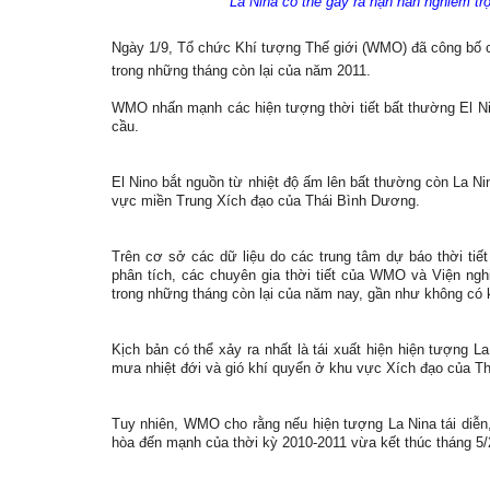
La Nina có thể gây ra hạn hán nghiêm trọn
Ngày 1/9, Tổ chức Khí tượng Thế giới (WMO) đã công bố cậ
trong những tháng còn lại của năm 2011.
WMO nhấn mạnh các hiện tượng thời tiết bất thường El Nino
cầu.
El Nino bắt nguồn từ nhiệt độ ấm lên bất thường còn La Ni
vực miền Trung Xích đạo của Thái Bình Dương.
Trên cơ sở các dữ liệu do các trung tâm dự báo thời tiết
phân tích, các chuyên gia thời tiết của WMO và Viện nghiê
trong những tháng còn lại của năm nay, gần như không có 
Kịch bản có thể xảy ra nhất là tái xuất hiện hiện tượng La
mưa nhiệt đới và gió khí quyển ở khu vực Xích đạo của Th
Tuy nhiên, WMO cho rằng nếu hiện tượng La Nina tái diễn
hòa đến mạnh của thời kỳ 2010-2011 vừa kết thúc tháng 5/