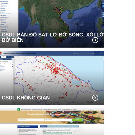
CSDL BẢN ĐỒ SẠT LỞ BỜ SÔNG, XÓI LỞ
BỜ BIỂN
CSDL KHÔNG GIAN