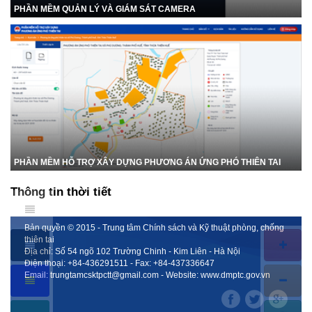
PHẦN MỀM QUẢN LÝ VÀ GIÁM SÁT CAMERA
PHẦN MỀM HỖ TRỢ XÂY DỰNG PHƯƠNG ÁN ỨNG PHÓ THIÊN TAI
Thông tin thời tiết
Bản quyền © 2015 - Trung tâm Chính sách và Kỹ thuật phòng, chống
thiên tai
Địa chỉ: Số 54 ngõ 102 Trường Chinh - Kim Liên - Hà Nội
Điện thoại:
+84-436291511
- Fax:
+84-437336647
Email:
trungtamcsktpctt@gmail.com
- Website:
www.dmptc.gov.vn