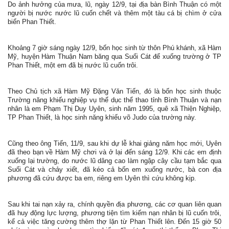
Do ảnh hưởng của mưa, lũ, ngày 12/9, tại địa bàn Bình Thuận có một
người bị nước nước lũ cuốn chết và thêm một tàu cá bị chìm ở cửa
biển Phan Thiết.
Khoảng 7 giờ sáng ngày 12/9, bốn học sinh từ thôn Phú khánh, xã Hàm
Mỹ, huyện Hàm Thuận Nam băng qua Suối Cát để xuống trường ở TP
Phan Thiết, một em đã bị nước lũ cuốn trôi.
Theo Chủ tịch xã Hàm Mỹ Đặng Văn Tiến, đó là bốn học sinh thuộc
Trường năng khiếu nghiệp vụ thể dục thể thao tỉnh Bình Thuận và nạn
nhân là em Phạm Thị Duy Uyên, sinh năm 1995, quê xã Thiện Nghiệp,
TP Phan Thiết, là học sinh năng khiếu võ Judo của trường này.
Cũng theo ông Tiến, 11/9, sau khi dự lễ khai giảng năm học mới, Uyên
đã theo bạn về Hàm Mỹ chơi và ở lại đến sáng 12/9. Khi các em định
xuống lại trường, do nước lũ dâng cao làm ngập cây cầu tạm bắc qua
Suối Cát và chảy xiết, đã kéo cả bốn em xuống nước, bà con địa
phương đã cứu được ba em, riêng em Uyên thì cứu không kịp.
Sau khi tai nạn xảy ra, chính quyền địa phương, các cơ quan liên quan
đã huy động lực lượng, phương tiện tìm kiếm nạn nhân bị lũ cuốn trôi,
kể cả việc tăng cường thêm thợ lặn từ Phan Thiết lên. Đến 15 giờ 50