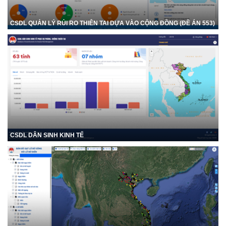
CSDL QUẢN LÝ RỦI RO THIÊN TAI DỰA VÀO CỘNG ĐỒNG (ĐỀ ÁN 553)
CSDL DÂN SINH KINH TẾ