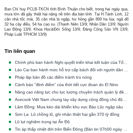
Ban Chỉ huy PCLB-TKCN tỉnh Bình Thuận cho biết, trong hai ngày qua,
mưa lớn đã gây thiệt hại nặng nề trên địa bàn tỉnh. Tại H.Tánh Linh, 12
căn nhà tốc mái, 35 căn nhà bị ngập, hư hỏng gần 800 ha lúa; ngã đổ
32 ha cây điều, 54 ha cao su. (Thanh Niên 13/9; Nhân Dân 13/9; Người
Lao Động 13/9; Khoa Học&Đời Sống 13/9; Đảng Cộng Sản VN 13/9;
Pháp Luật TPHCM 13/9)
Tin liên quan
Chính phủ ban hành Nghị quyết triển khai kết luận của Tổng Bí thư, Chủ tịch nước về phòng, chống thiên tai
Lào Cai ban hành mức hỗ trợ cấp bách đối với người dân phải di dời khẩn cấp khỏi vùng thiên tai
Pháp lập bản đồ các điểm tránh trú nóng
Cảnh báo “đỉnh điểm” của thời tiết cực đoan do El Nino
Nâng cao năng lực cho lực lượng chuyên trách quản lý đê điều các tỉnh/TP có đê từ cấp III đến cấp đặc biệt
Acecook Việt Nam chung tay xây dựng cộng đồng chủ động trước thiên tai
Lâm Đồng: Mưa kéo dài khiến khu vực Bảo Lộc ngập sâu
Sơn La: Lũ chồng lũ, ghi nhận thiệt hại gần 370 tỷ đồng
Lũ lụt nghiêm trọng tại Ấn Độ
Tin áp thấp nhiệt đới trên Biển Đông (Bản tin 07h00 ngày 23/07/2026)