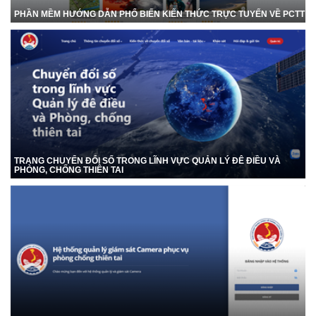
PHẦN MỀM HƯỚNG DẪN PHỔ BIẾN KIẾN THỨC TRỰC TUYẾN VỀ PCTT
TRANG CHUYỂN ĐỔI SỐ TRONG LĨNH VỰC QUẢN LÝ ĐÊ ĐIỀU VÀ
PHÒNG, CHỐNG THIÊN TAI