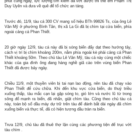
phút cùng ngày, lực lượng tìm kiếm đã vớt được thi thể em Phạm Thị
Duy Uyên và đưa về quê để tổ chức an táng.
Trước đó, 11/9, tàu cá 300 CV mang số hiệu BTh 99826 Ts, của ông Lê
Văn Mỹ ở phường Bình Tân, thị xã La Gi đã bị chìm tại cửa biển, phía
ngoài cảng cá Phan Thiết.
20 giờ ngày 12/9, tàu cá này đã bị sóng biển đẩy dạt theo hướng tây,
cách vị trí bị chìm khoảng 200m, nằm phía ngoài kè phải cảng cá Phan
Thiết khoảng 50m. Theo chủ tàu Lê Văn Mỹ, tàu cá này cùng một chiếc
khác của gia đình ông đang hàng nghề giã cào trên vùng biển Phan
Thiết đã được bảy ngày.
Chiều 11/9, một thuyền viên bị tai nạn lao động, nên tàu đã chạy vào
Phan Thiết để cứu chữa. Khi đến khu vực cửa biển, do thuỷ triều
xuống thấp, tàu mắc cạn lại gặp sóng to, gió lớn và nước lũ từ trong
sông đổ mạnh ra biển, đã nhấn, giật chìm tàu. Cũng theo chủ tàu cá
này, toàn bộ số dầu máy dự trữ trên tàu để đánh bắt dài ngày đã chìm
xuống biển và thực tế, đã có hiện tượng dầu tràn ra biển.
Trưa 12/9, chủ tàu đã thuê thợ lặn cùng các phương tiện để trục vớt
tàu chìm .