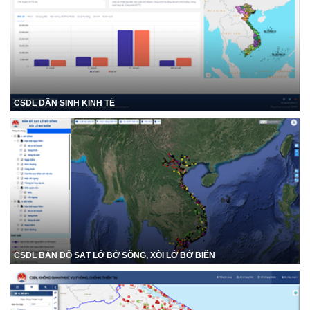
CSDL DÂN SINH KINH TẾ
CSDL BẢN ĐỒ SẠT LỞ BỜ SÔNG, XÓI LỞ BỜ BIỂN