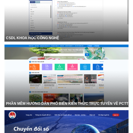
CSDL KHOA HỌC CÔNG NGHỆ
PHẦN MỀM HƯỚNG DẪN PHỔ BIẾN KIẾN THỨC TRỰC TUYẾN VỀ PCTT