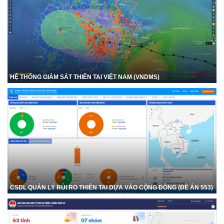
HỆ THỐNG GIÁM SÁT THIÊN TAI VIỆT NAM (VNDMS)
CSDL QUẢN LÝ RỦI RO THIÊN TAI DỰA VÀO CỘNG ĐỒNG (ĐỀ ÁN 553)