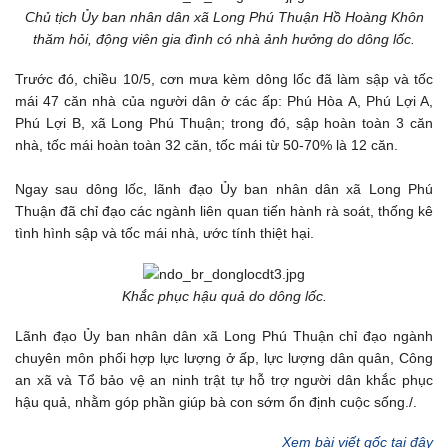
Chủ tịch Ủy ban nhân dân xã Long Phú Thuận Hồ Hoàng Khôn
thăm hỏi, động viên gia đình có nhà ảnh hưởng do dông lốc.
Trước đó, chiều 10/5, cơn mưa kèm dông lốc đã làm sập và tốc
mái 47 căn nhà của người dân ở các ấp: Phú Hòa A, Phú Lợi A,
Phú Lợi B, xã Long Phú Thuận; trong đó, sập hoàn toàn 3 căn
nhà, tốc mái hoàn toàn 32 căn, tốc mái từ 50-70% là 12 căn.
Ngay sau dông lốc, lãnh đạo Ủy ban nhân dân xã Long Phú
Thuận đã chỉ đạo các ngành liên quan tiến hành rà soát, thống kê
tình hình sập và tốc mái nhà, ước tính thiệt hại.
Khắc phục hậu quả do dông lốc.
Lãnh đạo Ủy ban nhân dân xã Long Phú Thuận chỉ đạo ngành
chuyên môn phối hợp lực lượng ở ấp, lực lượng dân quân, Công
an xã và Tổ bảo vệ an ninh trật tự hỗ trợ người dân khắc phục
hậu quả, nhằm góp phần giúp bà con sớm ổn định cuộc sống./.
Xem bài viết gốc tại đây