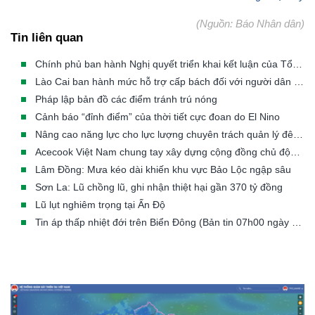
(Nguồn: Báo Nhân dân)
Tin liên quan
Chính phủ ban hành Nghị quyết triển khai kết luận của Tổng Bí thư, Chủ tịch nước về phòng, chống thiên tai
Lào Cai ban hành mức hỗ trợ cấp bách đối với người dân phải di dời khẩn cấp khỏi vùng thiên tai
Pháp lập bản đồ các điểm tránh trú nóng
Cảnh báo “đỉnh điểm” của thời tiết cực đoan do El Nino
Nâng cao năng lực cho lực lượng chuyên trách quản lý đê điều các tỉnh/TP có đê từ cấp III đến cấp đặc biệt
Acecook Việt Nam chung tay xây dựng cộng đồng chủ động trước thiên tai
Lâm Đồng: Mưa kéo dài khiến khu vực Bảo Lộc ngập sâu
Sơn La: Lũ chồng lũ, ghi nhận thiệt hại gần 370 tỷ đồng
Lũ lụt nghiêm trọng tại Ấn Độ
Tin áp thấp nhiệt đới trên Biển Đông (Bản tin 07h00 ngày 23/07/2026)