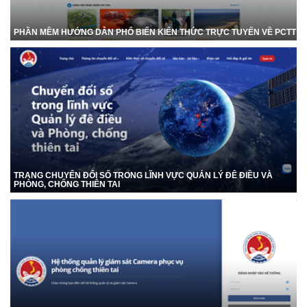
PHẦN MỀM HƯỚNG DẪN PHỔ BIẾN KIẾN THỨC TRỰC TUYẾN VỀ PCTT
TRANG CHUYỂN ĐỔI SỐ TRONG LĨNH VỰC QUẢN LÝ ĐÊ ĐIỀU VÀ
PHÒNG, CHỐNG THIÊN TAI