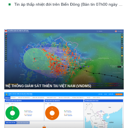
Tin áp thấp nhiệt đới trên Biển Đông (Bản tin 07h00 ngày 23/07/2026)
HỆ THỐNG GIÁM SÁT THIÊN TAI VIỆT NAM (VNDMS)