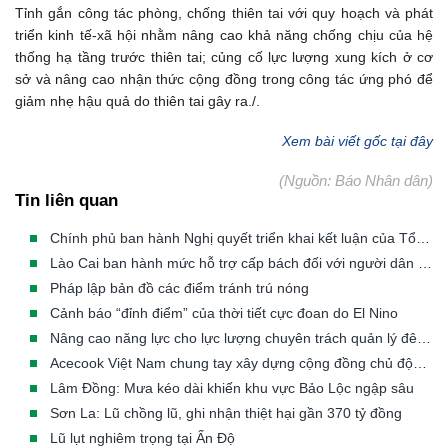
Tỉnh gắn công tác phòng, chống thiên tai với quy hoạch và phát
triển kinh tế-xã hội nhằm nâng cao khả năng chống chịu của hệ
thống hạ tầng trước thiên tai; củng cố lực lượng xung kích ở cơ
sở và nâng cao nhận thức cộng đồng trong công tác ứng phó để
giảm nhẹ hậu quả do thiên tai gây ra./.
Xem bài viết gốc tại đây
(Nguồn: Báo Nhân dân)
Tin liên quan
Chính phủ ban hành Nghị quyết triển khai kết luận của Tổng Bí thư, Chủ tịch nước về phòng, chống thiên tai
Lào Cai ban hành mức hỗ trợ cấp bách đối với người dân phải di dời khẩn cấp khỏi vùng thiên tai
Pháp lập bản đồ các điểm tránh trú nóng
Cảnh báo “đỉnh điểm” của thời tiết cực đoan do El Nino
Nâng cao năng lực cho lực lượng chuyên trách quản lý đê điều các tỉnh/TP có đê từ cấp III đến cấp đặc biệt
Acecook Việt Nam chung tay xây dựng cộng đồng chủ động trước thiên tai
Lâm Đồng: Mưa kéo dài khiến khu vực Bảo Lộc ngập sâu
Sơn La: Lũ chồng lũ, ghi nhận thiệt hại gần 370 tỷ đồng
Lũ lụt nghiêm trọng tại Ấn Độ