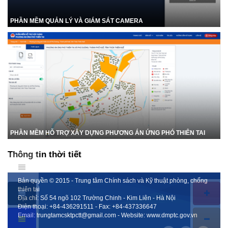
PHẦN MỀM QUẢN LÝ VÀ GIÁM SÁT CAMERA
PHẦN MỀM HỖ TRỢ XÂY DỰNG PHƯƠNG ÁN ỨNG PHÓ THIÊN TAI
Thông tin thời tiết
Bản quyền © 2015 - Trung tâm Chính sách và Kỹ thuật phòng, chống
thiên tai
Địa chỉ: Số 54 ngõ 102 Trường Chinh - Kim Liên - Hà Nội
Điện thoại:
+84-436291511
- Fax:
+84-437336647
Email:
trungtamcsktpctt@gmail.com
- Website:
www.dmptc.gov.vn