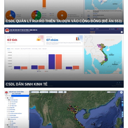
CSDL QUẢN LÝ RỦI RO THIÊN TAI DỰA VÀO CỘNG ĐỒNG (ĐỀ ÁN 553)
CSDL DÂN SINH KINH TẾ