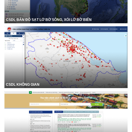
CSDL BẢN ĐỒ SẠT LỞ BỜ SÔNG, XÓI LỞ BỜ BIỂN
CSDL KHÔNG GIAN