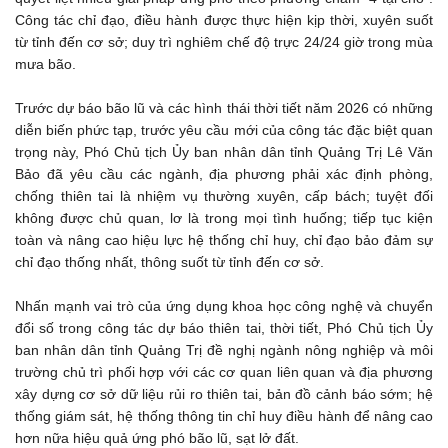
Công tác chỉ đạo, điều hành được thực hiện kịp thời, xuyên suốt
từ tỉnh đến cơ sở; duy trì nghiêm chế độ trực 24/24 giờ trong mùa
mưa bão.
Trước dự báo bão lũ và các hình thái thời tiết năm 2026 có những
diễn biến phức tạp, trước yêu cầu mới của công tác đặc biệt quan
trọng này, Phó Chủ tịch Ủy ban nhân dân tỉnh Quảng Trị Lê Văn
Bảo đã yêu cầu các ngành, địa phương phải xác định phòng,
chống thiên tai là nhiệm vụ thường xuyên, cấp bách; tuyệt đối
không được chủ quan, lơ là trong mọi tình huống; tiếp tục kiện
toàn và nâng cao hiệu lực hệ thống chỉ huy, chỉ đạo bảo đảm sự
chỉ đạo thống nhất, thông suốt từ tỉnh đến cơ sở.
Nhấn mạnh vai trò của ứng dụng khoa học công nghệ và chuyển
đổi số trong công tác dự báo thiên tai, thời tiết, Phó Chủ tịch Ủy
ban nhân dân tỉnh Quảng Trị đề nghị ngành nông nghiệp và môi
trường chủ trì phối hợp với các cơ quan liên quan và địa phương
xây dựng cơ sở dữ liệu rủi ro thiên tai, bản đồ cảnh báo sớm; hệ
thống giám sát, hệ thống thông tin chỉ huy điều hành để nâng cao
hơn nữa hiệu quả ứng phó bão lũ, sạt lở đất.