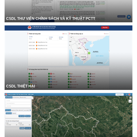
CSDL THƯ VIỆN CHÍNH SÁCH VÀ KỸ THUẬT PCTT
CSDL THIỆT HẠI