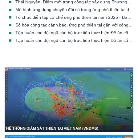
Thái Nguyên: Điểm mới trong công tác xây dựng Phương án ứng phó thiên tai theo hướng hiện đại và sát thực tiễn
Mô hình ứng dụng chuyển đổi số trong ứng phó thiên tai dựa vào cộng đồng và sơ tán người dân có lồng ghép bình đẳng giới, phòng chống bạo lực trên cơ sở giới và hoà nhập đối tượng dễ bị tổn thương (Thí điểm mô hình tại xã Cẩm Duệ, tỉnh Hà Tĩnh)
Tổ chức diễn tập cơ chế ứng phó thiên tai năm 2025 - Ban chỉ huy PCTT&TKCN Công ty Quản lý bay miền Bắc
Số hóa công tác cảnh báo, ứng phó thiên tai gắn với cộng đồng
Tập huấn cho đội ngũ cán bộ trực tiếp thực hiện Đề án cấp xã thuộc khu vực miền núi phía Bắc về quản lý, tổ chức, thực hiện Đề án 553 tại tỉnh Lào Cai
Tập huấn cho đội ngũ cán bộ trực tiếp thực hiện Đề án cấp xã thuộc khu vực miền Trung về quản lý, tổ chức, thực hiện Đề án 553 tại tỉnh Nghệ An (11-13/11/2025)
HỆ THỐNG GIÁM SÁT THIÊN TAI VIỆT NAM (VNDMS)