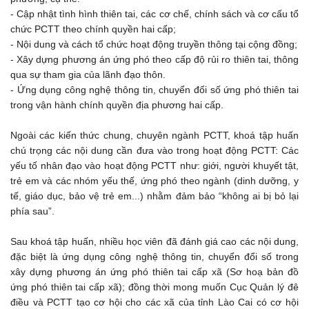
- Cập nhật tình hình thiên tai, các cơ chế, chính sách và cơ cấu tổ
chức PCTT theo chính quyền hai cấp;
- Nội dung và cách tổ chức hoạt động truyền thông tại cộng đồng;
- Xây dựng phương án ứng phó theo cấp độ rủi ro thiên tai, thông
qua sự tham gia của lãnh đạo thôn.
- Ứng dụng công nghệ thông tin, chuyển đối số ứng phó thiên tai
trong vận hành chính quyền địa phương hai cấp.
Ngoài các kiến thức chung, chuyên ngành PCTT, khoá tập huấn
chú trọng các nội dung cần đưa vào trong hoạt động PCTT: Các
yếu tố nhân đạo vào hoạt động PCTT như: giới, người khuyết tật,
trẻ em và các nhóm yếu thế, ứng phó theo ngành (dinh dưỡng, y
tế, giáo dục, bảo vệ trẻ em...) nhằm đảm bảo “không ai bị bỏ lại
phía sau”.
Sau khoá tập huấn, nhiều học viên đã đánh giá cao các nội dung,
đặc biệt là ứng dụng công nghệ thông tin, chuyển đổi số trong
xây dựng phương án ứng phó thiên tai cấp xã (Sơ hoạ bản đồ
ứng phó thiên tai cấp xã); đồng thời mong muốn Cục Quản lý đê
điều và PCTT tạo cơ hội cho các xã của tỉnh Lào Cai có cơ hội