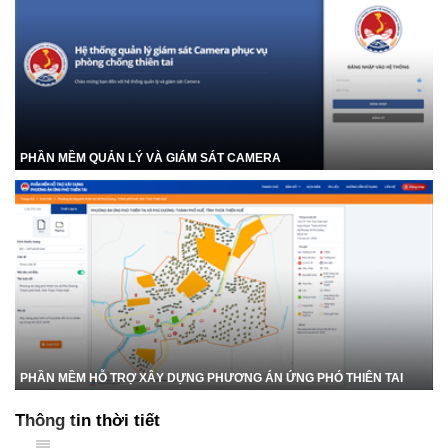
PHẦN MỀM QUẢN LÝ VÀ GIÁM SÁT CAMERA
PHẦN MỀM HỖ TRỢ XÂY DỰNG PHƯƠNG ÁN ỨNG PHÓ THIÊN TAI
Thông tin thời tiết