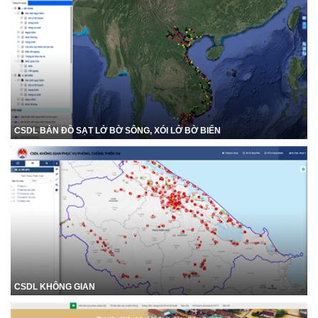
CSDL BẢN ĐỒ SẠT LỞ BỜ SÔNG, XÓI LỞ BỜ BIỂN
CSDL KHÔNG GIAN