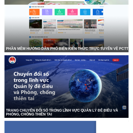
PHẦN MỀM HƯỚNG DẪN PHỔ BIẾN KIẾN THỨC TRỰC TUYẾN VỀ PCTT
TRANG CHUYỂN ĐỔI SỐ TRONG LĨNH VỰC QUẢN LÝ ĐÊ ĐIỀU VÀ
PHÒNG, CHỐNG THIÊN TAI