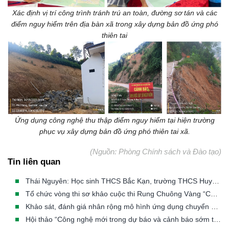
Xác định vị trí công trình tránh trú an toàn, đường sơ tán và các
điểm nguy hiểm trên địa bàn xã trong xây dựng bản đồ ứng phó
thiên tai
Ứng dụng công nghệ thu thập điểm nguy hiểm tại hiện trường
phục vụ xây dựng bản đồ ứng phó thiên tai xã.
(Nguồn: Phòng Chính sách và Đào tạo)
Tin liên quan
Thái Nguyên: Học sinh THCS Bắc Kạn, trường THCS Huyền Tụng và trường THCS Đức Xuân thi Rung Chuông Vàng “Cùng em phòng chống thiên tai - Kiến tạo tương lai bền vững”
Tổ chức vòng thi sơ khảo cuộc thi Rung Chuông Vàng “Cùng em phòng, chống thiên tai - Kiến tạo tương lai bền vững” tại Thái Nguyên
Khảo sát, đánh giá nhân rộng mô hình ứng dụng chuyển đổi số trong cảnh báo sớm, ứng phó thiên tai dựa vào cộng đồng
Hội thảo “Công nghệ mới trong dự báo và cảnh báo sớm thiên tai”