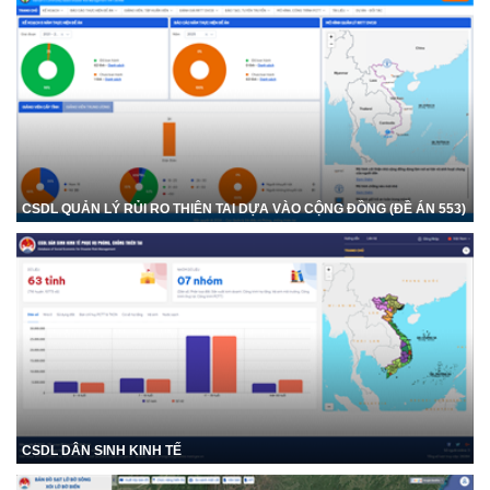
CSDL QUẢN LÝ RỦI RO THIÊN TAI DỰA VÀO CỘNG ĐỒNG (ĐỀ ÁN 553)
CSDL DÂN SINH KINH TẾ