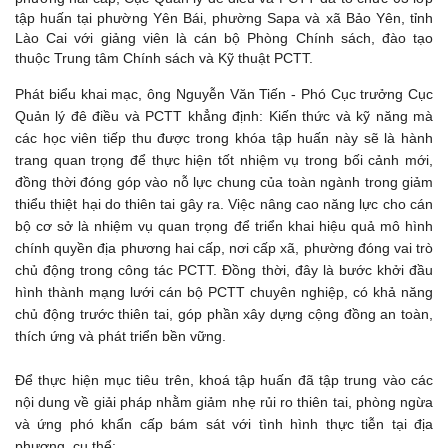
tập huấn tại phường Yên Bái, phường Sapa và xã Bảo Yên, tỉnh
Lào Cai với giảng viên là cán bộ Phòng Chính sách, đào tạo
thuộc Trung tâm Chính sách và Kỹ thuật PCTT.
Phát biểu khai mạc, ông Nguyễn Văn Tiến - Phó Cục trưởng Cục
Quản lý đê điều và PCTT khẳng định: Kiến thức và kỹ năng mà
các học viên tiếp thu được trong khóa tập huấn này sẽ là hành
trang quan trọng để thực hiện tốt nhiệm vụ trong bối cảnh mới,
đồng thời đóng góp vào nỗ lực chung của toàn ngành trong giảm
thiểu thiệt hại do thiên tai gây ra. Việc nâng cao năng lực cho cán
bộ cơ sở là nhiệm vụ quan trọng để triển khai hiệu quả mô hình
chính quyền địa phương hai cấp, nơi cấp xã, phường đóng vai trò
chủ động trong công tác PCTT. Đồng thời, đây là bước khởi đầu
hình thành mạng lưới cán bộ PCTT chuyên nghiệp, có khả năng
chủ động trước thiên tai, góp phần xây dựng cộng đồng an toàn,
thích ứng và phát triển bền vững.
Để thực hiện mục tiêu trên, khoá tập huấn đã tập trung vào các
nội dung về giải pháp nhằm giảm nhẹ rủi ro thiên tai, phòng ngừa
và ứng phó khẩn cấp bám sát với tình hình thực tiễn tại địa
phương, cụ thể: