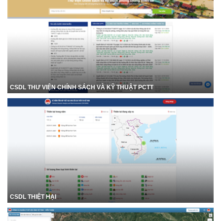
CSDL THƯ VIỆN CHÍNH SÁCH VÀ KỸ THUẬT PCTT
CSDL THIỆT HẠI