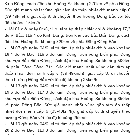
Kinh Đông, cách đặc khu Hoàng Sa khoảng 270km về phía Đông.
Sức gió mạnh nhất vùng gần tâm áp thấp nhiệt đới mạnh cấp 6
(39-49km/h), giật cấp 8; di chuyển theo hướng Đông Bắc với tốc
độ khoảng 15km/h.
- Hồi 01 giờ ngày 04/6, vị trí tâm áp thấp nhiệt đới ở khoảng 17,3
độ Vĩ Bắc; 115,4 độ Kinh Đông, trên khu vực Bắc Biển Đông, cách
đặc khu Hoàng Sa khoảng 320km về phía Đông Đông Bắc.
- Hồi 07 giờ ngày 04/6, vị trí tâm áp thấp nhiệt đới ở vào khoảng
18,4 độ Vĩ Bắc; 116,6 độ Kinh Đông, trên vùng biển phía Đông
khu vực Bắc Biển Đông, cách đặc khu Hoàng Sa khoảng 500km
về phía Đông Đông Bắc. Sức gió mạnh nhất vùng gần tâm áp
thấp nhiệt đới mạnh cấp 6 (39-49km/h), giật cấp 8; di chuyển
theo hướng Đông Bắc với tốc độ khoảng 25km/h.​
- Hồi 13 giờ ngày 04/6, vị trí tâm áp thấp nhiệt đới ở vào khoảng
19,6 độ Vĩ Bắc; 117,8 độ Kinh Đông, trên vùng biển phía Đông
khu vực Bắc Biển Đông, cách đặc khu Hoàng Sa khoảng 650km
về phía Đông Bắc. Sức gió mạnh nhất vùng gần tâm áp thấp
nhiệt đới mạnh cấp 6 (39-49km/h), giật cấp 8; di chuyển theo
hướng Đông Bắc với tốc độ khoảng 25km/h.
- Hồi 19 giờ ngày 04/6, vị trí tâm áp thấp nhiệt đới ở vào khoảng
20,2 độ Vĩ Bắc; 119,3 độ Kinh Đông, trên vùng biển phía Đông