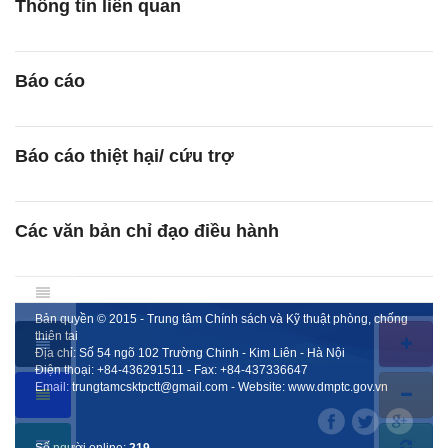
Thông tin liên quan
Báo cáo
Báo cáo thiệt hại/ cứu trợ
Các văn bản chỉ đạo điều hành
Bản quyền © 2015 - Trung tâm Chính sách và Kỹ thuật phòng, chống
thiên tai
Địa chỉ: Số 54 ngõ 102 Trường Chinh - Kim Liên - Hà Nội
Điện thoại:
+84-436291511
- Fax:
+84-437336647
Email:
trungtamcsktpctt@gmail.com
- Website:
www.dmptc.gov.vn