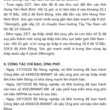
- Trưa ngày 22/7, tâm bão đã đi vào khu vực đất liền các tỉnh
Hưng Yên-Ninh Bình. Hồi 11 giờ, vị trí tâm bão ở vào khoảng 20,1
độ Vĩ Bắc; 106,2 độ Kinh Đông, trên đất liền các tỉnh Hưng Yên-
Ninh Bình. Sức gió mạnh nhất vùng gần tâm bão mạnh cấp 8 (62-
74km/giờ), giật cấp 10; di chuyển theo hướng Tây Tây Nam với
tốc độ 10-15km/h.
- Đêm ngày 22/7, áp thấp nhiệt đới (suy yếu từ cơn bão số 3) đã
suy yếu thành một vùng áp thấp trên khu vực biên giới Việt Nam -
Lào. Hồi 01 giờ, vị trí vùng áp thấp ở vào khoảng 20,0 độ Vĩ Bắc;
104,8 độ Kinh Đông. Sức gió mạnh nhất ở trung tâm vùng áp
thấp dưới cấp 6 (dưới 39km/giờ).
II.
CÔNG TÁC CHỈ ĐẠO, ỨNG PHÓ
- Ngày 17/7/2025 Bộ Nông nghiệp và Môi trường đã ban hành
Công điện số 4498/CĐ-BNNMT về việc ứng phó với áp thấp nhiệt
đới trên biển Đông có khả năng mạnh lên thành bão.
- Ngày 18/7/2025 Bộ Nông nghiệp và Môi trường đã ban hành
văn bản số 4581/BNNMT-ĐĐ về việc phối hợp triển khai ứng phó
với bão WIPHA và mưa lũ sau bão.
- Ngày 19/7/2025 Bộ Nông nghiệp và Môi trường đã ban hành
Công điện số 4594/CĐ-BNNMT về việc Ứng phó với bão trên biển
Đông.