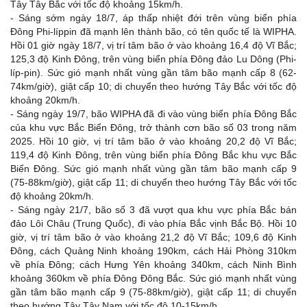
Tây Tây Bắc với tốc độ khoảng 15km/h.
- Sáng sớm ngày 18/7, áp thấp nhiệt đới trên vùng biển phía
Đông Phi-líppin đã mạnh lên thành bão, có tên quốc tế là WIPHA.
Hồi 01 giờ ngày 18/7, vị trí tâm bão ở vào khoảng 16,4 độ Vĩ Bắc;
125,3 độ Kinh Đông, trên vùng biển phía Đông đảo Lu Dông (Phi-
líp-pin). Sức gió mạnh nhất vùng gần tâm bão mạnh cấp 8 (62-
74km/giờ), giật cấp 10; di chuyển theo hướng Tây Bắc với tốc độ
khoảng 20km/h.
- Sáng ngày 19/7, bão WIPHA đã đi vào vùng biển phía Đông Bắc
của khu vực Bắc Biển Đông, trở thành cơn bão số 03 trong năm
2025. Hồi 10 giờ, vị trí tâm bão ở vào khoảng 20,2 độ Vĩ Bắc;
119,4 độ Kinh Đông, trên vùng biển phía Đông Bắc khu vực Bắc
Biển Đông. Sức gió mạnh nhất vùng gần tâm bão mạnh cấp 9
(75-88km/giờ), giật cấp 11; di chuyển theo hướng Tây Bắc với tốc
độ khoảng 20km/h.
- Sáng ngày 21/7, bão số 3 đã vượt qua khu vực phía Bắc bán
đảo Lôi Châu (Trung Quốc), đi vào phía Bắc vịnh Bắc Bộ. Hồi 10
giờ, vị trí tâm bão ở vào khoảng 21,2 độ Vĩ Bắc; 109,6 độ Kinh
Đông, cách Quảng Ninh khoảng 190km, cách Hải Phòng 310km
về phía Đông; cách Hưng Yên khoảng 340km, cách Ninh Bình
khoảng 360km về phía Đông Đông Bắc. Sức gió mạnh nhất vùng
gần tâm bão mạnh cấp 9 (75-88km/giờ), giật cấp 11; di chuyển
theo hướng Tây Tây Nam với tốc độ 10-15km/h.