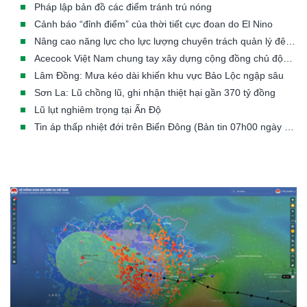
Pháp lập bản đồ các điểm tránh trú nóng
Cảnh báo “đỉnh điểm” của thời tiết cực đoan do El Nino
Nâng cao năng lực cho lực lượng chuyên trách quản lý đê điều các tỉnh/TP có đê từ cấp III đến cấp đặc biệt
Acecook Việt Nam chung tay xây dựng cộng đồng chủ động trước thiên tai
Lâm Đồng: Mưa kéo dài khiến khu vực Bảo Lộc ngập sâu
Sơn La: Lũ chồng lũ, ghi nhận thiệt hại gần 370 tỷ đồng
Lũ lụt nghiêm trọng tại Ấn Độ
Tin áp thấp nhiệt đới trên Biển Đông (Bản tin 07h00 ngày 23/07/2026)