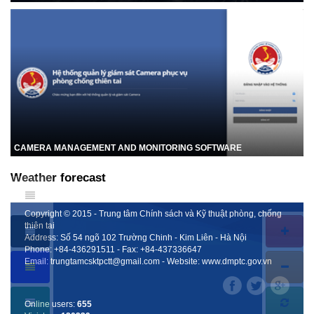
CAMERA MANAGEMENT AND MONITORING SOFTWARE
Weather forecast
Copyright © 2015 - Trung tâm Chính sách và Kỹ thuật phòng, chống
thiên tai
Address: Số 54 ngõ 102 Trường Chinh - Kim Liên - Hà Nội
Phone:
+84-436291511
- Fax:
+84-437336647
Email:
trungtamcsktpctt@gmail.com
- Website:
www.dmptc.gov.vn
Online users:
655