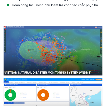
Đoàn công tác Chính phủ kiểm tra công tác khắc phục hậu quả mưa lũ tại Mường Than
VIETNAM NATURAL DISASTER MONITORING SYSTEM (VNDMS)