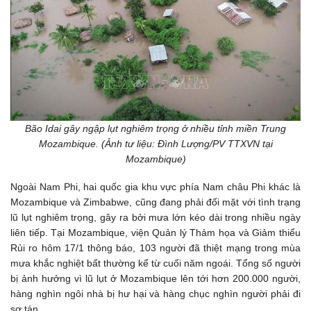
Bão Idai gây ngập lụt nghiêm trọng ở nhiều tỉnh miền Trung
Mozambique. (Ảnh tư liệu: Đình Lượng/PV TTXVN tại
Mozambique)
Ngoài Nam Phi, hai quốc gia khu vực phía Nam châu Phi khác là
Mozambique và Zimbabwe, cũng đang phải đối mặt với tình trạng
lũ lụt nghiêm trọng, gây ra bởi mưa lớn kéo dài trong nhiều ngày
liên tiếp. Tại Mozambique, viện Quản lý Thảm họa và Giảm thiểu
Rủi ro hôm 17/1 thông báo, 103 người đã thiệt mạng trong mùa
mưa khắc nghiệt bất thường kể từ cuối năm ngoái. Tổng số người
bị ảnh hưởng vì lũ lụt ở Mozambique lên tới hơn 200.000 người,
hàng nghìn ngôi nhà bị hư hại và hàng chục nghìn người phải đi
sơ tán.