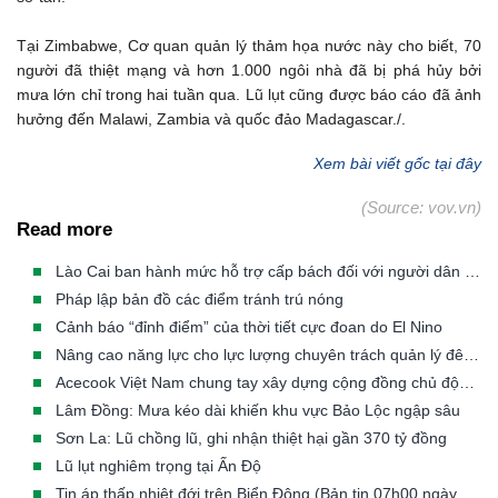
Tại Zimbabwe, Cơ quan quản lý thảm họa nước này cho biết, 70
người đã thiệt mạng và hơn 1.000 ngôi nhà đã bị phá hủy bởi
mưa lớn chỉ trong hai tuần qua. Lũ lụt cũng được báo cáo đã ảnh
hưởng đến Malawi, Zambia và quốc đảo Madagascar./.
Xem bài viết gốc tại đây
(Source: vov.vn)
Read more
Lào Cai ban hành mức hỗ trợ cấp bách đối với người dân phải di dời khẩn cấp khỏi vùng thiên tai
Pháp lập bản đồ các điểm tránh trú nóng
Cảnh báo “đỉnh điểm” của thời tiết cực đoan do El Nino
Nâng cao năng lực cho lực lượng chuyên trách quản lý đê điều các tỉnh/TP có đê từ cấp III đến cấp đặc biệt
Acecook Việt Nam chung tay xây dựng cộng đồng chủ động trước thiên tai
Lâm Đồng: Mưa kéo dài khiến khu vực Bảo Lộc ngập sâu
Sơn La: Lũ chồng lũ, ghi nhận thiệt hại gần 370 tỷ đồng
Lũ lụt nghiêm trọng tại Ấn Độ
Tin áp thấp nhiệt đới trên Biển Đông (Bản tin 07h00 ngày 23/07/2026)