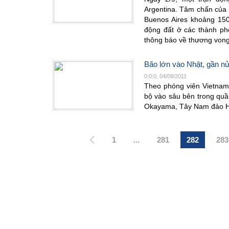
Argentina. Tâm chấn của 
Buenos Aires khoảng 15
động đất ở các thành ph
thông báo về thương vong 
Bão lớn vào Nhật, gần nử
0:0:0, 04/09/2011
Theo phóng viên Vietnam+
bộ vào sâu bên trong quầ
Okayama, Tây Nam đảo 
1
...
281
282
283