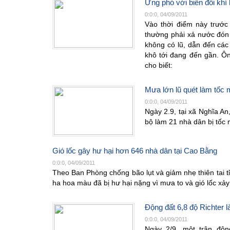
Ứng phó với biến đổi kh
0:0:0, 04/09/2011
Vào thời điểm này trước
thường phải xả nước đón 
không có lũ, dẫn đến các
khô tới đang đến gần. Ô
cho biết:
Mưa lớn lũ quét làm tốc 
0:0:0, 04/09/2011
Ngày 2.9, tại xã Nghĩa An
bộ làm 21 nhà dân bị tốc 
Gió lốc gây hư hại hơn 646 nhà dân tại Cao Bằng
0:0:0, 04/09/2011
Theo Ban Phòng chống bão lụt và giảm nhẹ thiên tai t
ha hoa màu đã bị hư hại nặng vì mưa to và gió lốc xảy
Động đất 6,8 độ Richter 
0:0:0, 04/09/2011
Ngày 2/9, một trận độ