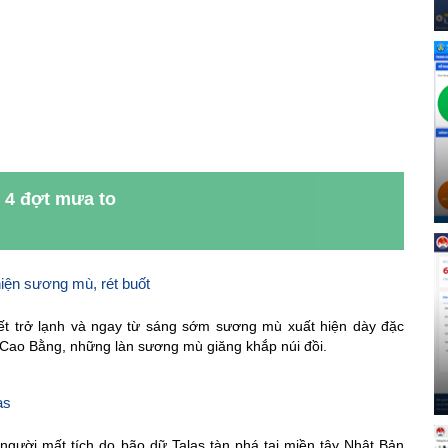
 4 đợt mưa to
iện sương mù, rét buốt
iết trở lạnh và ngay từ sáng sớm sương mù xuất hiện dày đặc
 Cao Bằng, những làn sương mù giăng khắp núi đồi.
as
người mất tích do bão dữ Talas tàn phá tại miền tây Nhật Bản