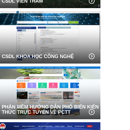
CSDL VIỄN THÁM
CSDL KHOA HỌC CÔNG NGHỆ
PHẦN MỀM HƯỚNG DẪN PHỔ BIẾN KIẾN
THỨC TRỰC TUYẾN VỀ PCTT