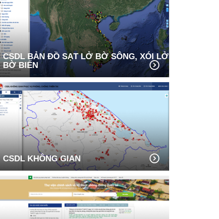
CSDL BẢN ĐỒ SẠT LỞ BỜ SÔNG, XÓI LỞ
BỜ BIỂN
CSDL KHÔNG GIAN