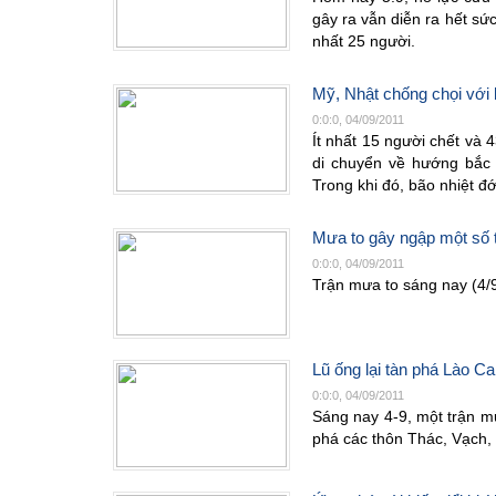
gây ra vẫn diễn ra hết sức
nhất 25 người.
Mỹ, Nhật chống chọi với
0:0:0, 04/09/2011
Ít nhất 15 người chết và 
di chuyển về hướng bắc 
Trong khi đó, bão nhiệt đ
Mưa to gây ngập một số 
0:0:0, 04/09/2011
Trận mưa to sáng nay (4/
Lũ ống lại tàn phá Lào Ca
0:0:0, 04/09/2011
Sáng nay 4-9, một trận mư
phá các thôn Thác, Vạch,