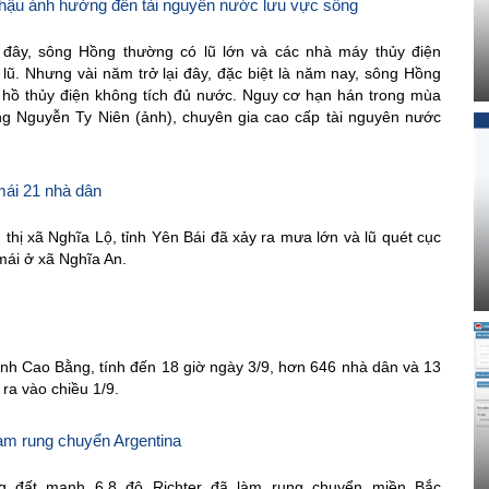
í hậu ảnh hưởng đến tài nguyên nước lưu vực sông
 đây, sông Hồng thường có lũ lớn và các nhà máy thủy điện
lũ. Nhưng vài năm trở lại đây, đặc biệt là năm nay, sông Hồng
 hồ thủy điện không tích đủ nước. Nguy cơ hạn hán trong mùa
ng Nguyễn Ty Niên (ảnh), chuyên gia cao cấp tài nguyên nước
mái 21 nhà dân
, thị xã Nghĩa Lộ, tỉnh Yên Bái đã xảy ra mưa lớn và lũ quét cục
mái ở xã Nghĩa An.
ỉnh Cao Bằng, tính đến 18 giờ ngày 3/9, hơn 646 nhà dân và 13
 ra vào chiều 1/9.
làm rung chuyển Argentina
ng đất mạnh 6,8 độ Richter đã làm rung chuyển miền Bắc