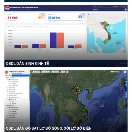
CSDL DÂN SINH KINH TẾ
CSDL BẢN ĐỒ SẠT LỞ BỜ SÔNG, XÓI LỞ BỜ BIỂN