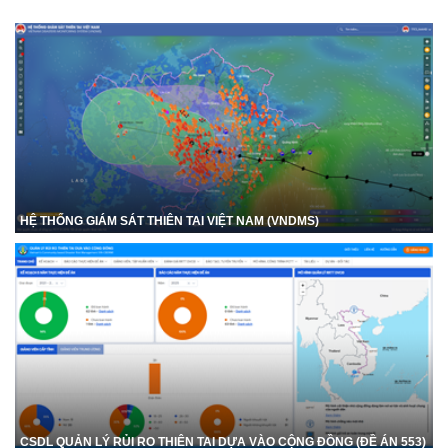
HỆ THỐNG GIÁM SÁT THIÊN TAI VIỆT NAM (VNDMS)
CSDL QUẢN LÝ RỦI RO THIÊN TAI DỰA VÀO CỘNG ĐỒNG (ĐỀ ÁN 553)