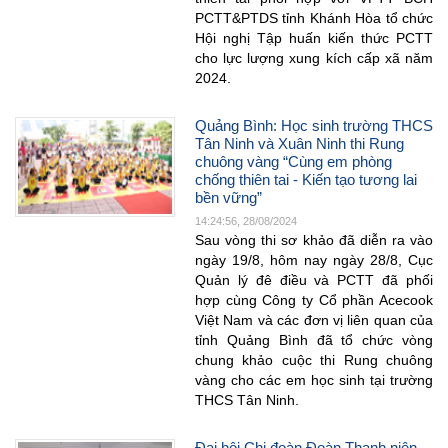
PCTT&PTDS tỉnh Khánh Hòa tổ chức
Hội nghị Tập huấn kiến thức PCTT
cho lực lượng xung kích cấp xã năm
2024.
Quảng Bình: Học sinh trường THCS
Tân Ninh và Xuân Ninh thi Rung
chuông vàng “Cùng em phòng
chống thiên tai - Kiến tạo tương lai
bền vững”
14:24:56, 28/08/2024
Sau vòng thi sơ khảo đã diễn ra vào
ngày 19/8, hôm nay ngày 28/8, Cục
Quản lý đê điều và PCTT đã phối
hợp cùng Công ty Cổ phần Acecook
Việt Nam và các đơn vị liên quan của
tỉnh Quảng Bình đã tổ chức vòng
chung khảo cuộc thi Rung chuông
vàng cho các em học sinh tại trường
THCS Tân Ninh.
Đại hội Chi đoàn Đoàn Thanh niên