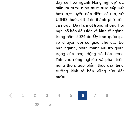
đẩy số hóa ngành Nông nghiệp" đã
diễn ra dưới hình thức trực tiếp kết
hợp trực tuyến đến điểm cầu trụ sở
UBND thuộc 63 tỉnh, thành phố trên
cả nước. Đây là một trong những Hội
nghị số hóa đầu tiên về kinh tế ngành
trong năm 2024 do Ủy ban quốc gia
về chuyển đổi số giao cho các Bộ
ban ngành, nhấn mạnh vai trò quan
trọng của hoạt động số hóa trong
lĩnh vực nông nghiệp và phát triển
nông thôn, góp phần thúc đẩy tăng
trưởng kinh tế bền vững của đất
nước.
1
2
3
4
5
6
7
8
...
38
>