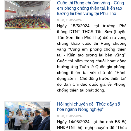
Cuộc thi Rung chuông vàng - Cùng
em phòng chống thiên tai, kiến tạo
tương lai bền vững tại Phú Thọ
0:0:0, 15/05/2024
Ngày 15/5/2024, tại trường Phổ
thông DTNT THCS Tân Sơn (huyện
Tân Sơn, tỉnh Phú Thọ) diễn ra vòng
chung khảo cuộc thi Rung chuông
vàng “Cùng em phòng chống thiên
tai - Kiến tạo tương lai bền vững".
Cuộc thi nằm trong chuỗi hoạt động
hưởng ứng Tuần lễ Quốc gia phòng,
chống thiên tai với chủ đề “Hành
động sớm - Chủ động trước thiên tai”
do Ban Chỉ đạo quốc gia về Phòng,
chống thiên tai phát động.
Hội nghị chuyên đề “Thúc đẩy số
hóa ngành Nông nghiệp”
0:0:0, 15/05/2024
Ngày 14/05/2024, tại tòa nhà B6 Bộ
NN&PTNT hội nghị chuyên đề “Thúc