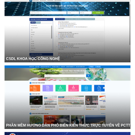
CSDL KHOA HỌC CÔNG NGHỆ
PHẦN MỀM HƯỚNG DẪN PHỔ BIẾN KIẾN THỨC TRỰC TUYẾN VỀ PCTT