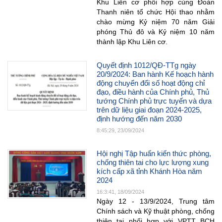
Khu Liên cơ phối hợp cùng Đoàn
Thanh niên tổ chức Hội thao nhằm
chào mừng Kỷ niệm 70 năm Giải
phóng Thủ đô và Kỷ niệm 10 năm
thành lập Khu Liên cơ.
Quyết định 1012/QĐ-TTg ngày
20/9/2024: Ban hành Kế hoạch hành
động chuyển đổi số hoạt động chỉ
đạo, điều hành của Chính phủ, Thủ
tướng Chính phủ trực tuyến và dựa
trên dữ liệu giai đoạn 2024-2025,
định hướng đến năm 2030
8:45:29, 23/09/2024
Hội nghị Tập huấn kiến thức phòng,
chống thiên tai cho lực lượng xung
kích cấp xã tỉnh Khánh Hòa năm
2024
16:3:41, 18/09/2024
Ngày 12 - 13/9/2024, Trung tâm
Chính sách và Kỹ thuật phòng, chống
thiên tai phối hợp với VPTT BCH