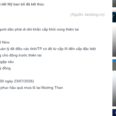
tiết Mỹ ban bố đã kết thúc.
(Nguồn: laodong.vn)
ời dân phải di dời khẩn cấp khỏi vùng thiên tai
l Nino
n lý đê điều các tỉnh/TP có đê từ cấp III đến cấp đặc biệt
chủ động trước thiên tai
ngập sâu
tỷ đồng
7h00 ngày 23/07/2026)
c phục hậu quả mưa lũ tại Mường Than