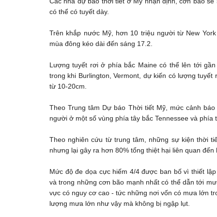
Các nhà dự báo thời tiết ở Mỹ nhận định, cơn bão sẽ
có thể có tuyết dày.
Trên khắp nước Mỹ, hơn 10 triệu người từ New Yor
mùa đông kéo dài đến sáng 17.2.
Lượng tuyết rơi ở phía bắc Maine có thể lên tới gần 
trong khi Burlington, Vermont, dự kiến có lượng tuyết 
từ 10-20cm.
Theo Trung tâm Dự báo Thời tiết Mỹ, mức cảnh báo cự
người ở một số vùng phía tây bắc Tennessee và phía 
Theo nghiên cứu từ trung tâm, những sự kiện thời t
nhưng lại gây ra hơn 80% tổng thiệt hại liên quan đến l
Mức độ đe dọa cực hiếm 4/4 được ban bố vì thiết lập
và trong những cơn bão mạnh nhất có thể dẫn tới 
vực có nguy cơ cao - tức những nơi vốn có mưa lớn tr
lượng mưa lớn như vậy mà không bị ngập lụt.