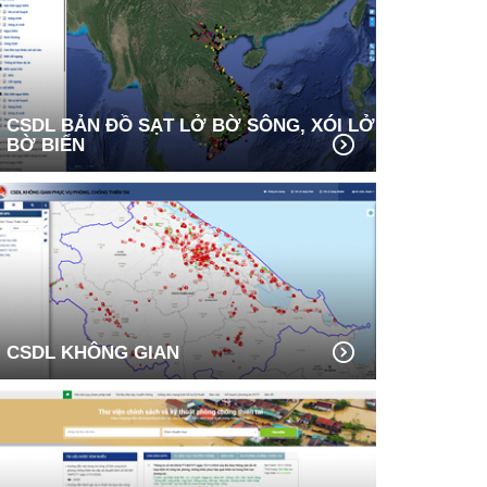
CSDL BẢN ĐỒ SẠT LỞ BỜ SÔNG, XÓI LỞ
BỜ BIỂN
CSDL KHÔNG GIAN