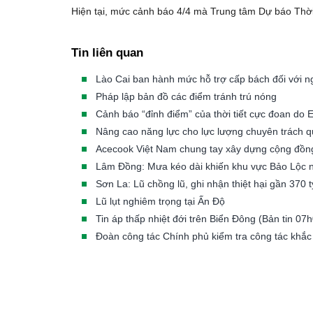
Hiện tại, mức cảnh báo 4/4 mà Trung tâm Dự báo Thời 
Tin liên quan
Lào Cai ban hành mức hỗ trợ cấp bách đối với ngư
Pháp lập bản đồ các điểm tránh trú nóng
Cảnh báo “đỉnh điểm” của thời tiết cực đoan do E
Nâng cao năng lực cho lực lượng chuyên trách quả
Acecook Việt Nam chung tay xây dựng cộng đồng 
Lâm Đồng: Mưa kéo dài khiến khu vực Bảo Lộc 
Sơn La: Lũ chồng lũ, ghi nhận thiệt hại gần 370 
Lũ lụt nghiêm trọng tại Ấn Độ
Tin áp thấp nhiệt đới trên Biển Đông (Bản tin 0
Đoàn công tác Chính phủ kiểm tra công tác khắ