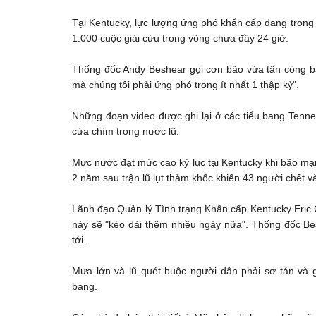
Tại Kentucky, lực lượng ứng phó khẩn cấp đang trong 
1.000 cuộc giải cứu trong vòng chưa đầy 24 giờ.
Thống đốc Andy Beshear gọi cơn bão vừa tấn công ban
mà chúng tôi phải ứng phó trong ít nhất 1 thập kỷ".
Những đoạn video được ghi lại ở các tiểu bang Tennes
cửa chìm trong nước lũ.
Mực nước đạt mức cao kỷ lục tại Kentucky khi bão mạ
2 năm sau trận lũ lụt thảm khốc khiến 43 người chết v
Lãnh đạo Quản lý Tình trạng Khẩn cấp Kentucky Eric Gi
này sẽ "kéo dài thêm nhiều ngày nữa". Thống đốc Besh
tới.
Mưa lớn và lũ quét buộc người dân phải sơ tán và 
bang.