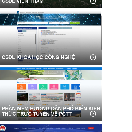
CSDL VIỄN THÁM
CSDL KHOA HỌC CÔNG NGHỆ
PHẦN MỀM HƯỚNG DẪN PHỔ BIẾN KIẾN
THỨC TRỰC TUYẾN VỀ PCTT