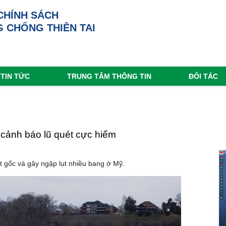
CHÍNH SÁCH
 CHỐNG THIÊN TAI
TIN TỨC
TRUNG TÂM THÔNG TIN
ĐỐI TÁC
 cảnh báo lũ quét cực hiếm
t gốc và gây ngập lụt nhiều bang ở Mỹ.