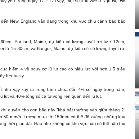
 suy yếu trong ngày 17.2. Dù vậy, một số khu vực ở Ngũ Đại Hồ
k đến New England vẫn đang trong khu vực chịu cảnh báo bão
60cm. Portland, Maine, dự kiến ​​có lượng tuyết rơi từ 7-12cm,
rơi từ 15-30cm, và Bangor, Maine, dự kiến ​​sẽ có lượng tuyết rơi
c hiếm 4 về nguy cơ lũ lụt cao có hiệu lực với hơn 1,5 triệu
tây Kentucky.
iết như vậy xảy ra trung bình chưa đến 4% số ngày trong năm,
ũ lụt và 40% tổng số ca tử vong liên quan đến lũ lụt.
 khí quyển cho cơn bão này "khá bất thường vào giữa tháng 2"
mưa 50 mm/h. Lượng mưa tới 150mm có thể đổ xuống những khu
ong thời gian dài. Hầu như không có khu vực nào có thể hấp thụ