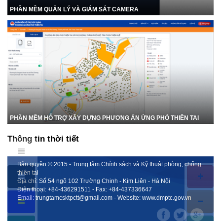
PHẦN MỀM QUẢN LÝ VÀ GIÁM SÁT CAMERA
PHẦN MỀM HỖ TRỢ XÂY DỰNG PHƯƠNG ÁN ỨNG PHÓ THIÊN TAI
Thông tin thời tiết
Bản quyền © 2015 - Trung tâm Chính sách và Kỹ thuật phòng, chống
thiên tai
Địa chỉ: Số 54 ngõ 102 Trường Chinh - Kim Liên - Hà Nội
Điện thoại:
+84-436291511
- Fax:
+84-437336647
Email:
trungtamcsktpctt@gmail.com
- Website:
www.dmptc.gov.vn