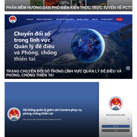
PHẦN MỀM HƯỚNG DẪN PHỔ BIẾN KIẾN THỨC TRỰC TUYẾN VỀ PCTT
TRANG CHUYỂN ĐỔI SỐ TRONG LĨNH VỰC QUẢN LÝ ĐÊ ĐIỀU VÀ
PHÒNG, CHỐNG THIÊN TAI