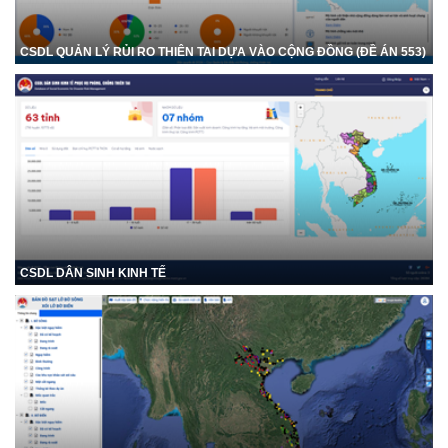
CSDL QUẢN LÝ RỦI RO THIÊN TAI DỰA VÀO CỘNG ĐỒNG (ĐỀ ÁN 553)
CSDL DÂN SINH KINH TẾ