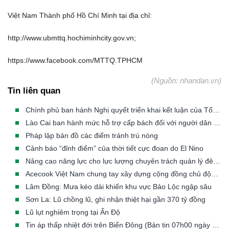
Việt Nam Thành phố Hồ Chí Minh tại địa chỉ:
http://www.ubmttq.hochiminhcity.gov.vn;
https://www.facebook.com/MTTQ.TPHCM
(Nguồn: nhandan.vn)
Tin liên quan
Chính phủ ban hành Nghị quyết triển khai kết luận của Tổng Bí thư, Chủ tịch nước về phòng, chống thiên tai
Lào Cai ban hành mức hỗ trợ cấp bách đối với người dân phải di dời khẩn cấp khỏi vùng thiên tai
Pháp lập bản đồ các điểm tránh trú nóng
Cảnh báo “đỉnh điểm” của thời tiết cực đoan do El Nino
Nâng cao năng lực cho lực lượng chuyên trách quản lý đê điều các tỉnh/TP có đê từ cấp III đến cấp đặc biệt
Acecook Việt Nam chung tay xây dựng cộng đồng chủ động trước thiên tai
Lâm Đồng: Mưa kéo dài khiến khu vực Bảo Lộc ngập sâu
Sơn La: Lũ chồng lũ, ghi nhận thiệt hại gần 370 tỷ đồng
Lũ lụt nghiêm trọng tại Ấn Độ
Tin áp thấp nhiệt đới trên Biển Đông (Bản tin 07h00 ngày 23/07/2026)