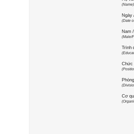
(Name)
Ngày /
(Date of
Nam /
(Male/F
Trình
(Educat
Chức 
(Positio
Phòng
(Divisio
Cơ qu
(Organi