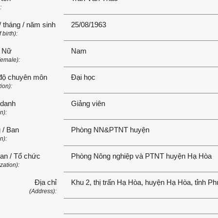
:
 tháng / năm sinh
25/08/1963
 birth):
 Nữ
Nam
emale):
 độ chuyên môn
Đại học
ion):
danh
Giảng viên
n):
 / Ban
Phòng NN&PTNT huyện
n):
an / Tổ chức
Phòng Nông nghiệp và PTNT huyện Hạ Hòa
zation):
Địa chỉ
Khu 2, thị trấn Hạ Hòa, huyện Hạ Hòa, tỉnh P
(Address):