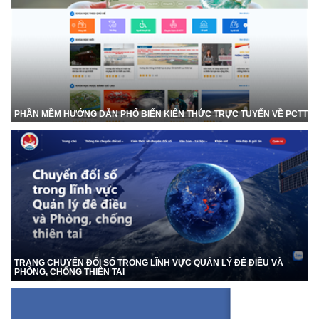
PHẦN MỀM HƯỚNG DẪN PHỔ BIẾN KIẾN THỨC TRỰC TUYẾN VỀ PCTT
TRANG CHUYỂN ĐỔI SỐ TRONG LĨNH VỰC QUẢN LÝ ĐÊ ĐIỀU VÀ
PHÒNG, CHỐNG THIÊN TAI