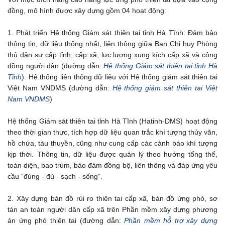
đồng, mô hình được xây dựng gồm 04 hoạt động:
1. Phát triển Hệ thống Giám sát thiên tai tỉnh Hà Tĩnh: Đảm bảo
thông tin, dữ liệu thống nhất, liên thông giữa Ban Chỉ huy Phòng
thủ dân sự cấp tỉnh, cấp xã; lực lượng xung kích cấp xã và cộng
đồng người dân (đường dẫn:
Hệ thống Giám sát thiên tai tỉnh Hà
Tĩnh
). Hệ thống liên thông dữ liệu với Hệ thống giám sát thiên tai
Việt Nam VNDMS (đường dẫn:
Hệ thống giám sát thiên tai Việt
Nam VNDMS
)
Hệ thống Giám sát thiên tai tỉnh Hà Tĩnh (Hatinh-DMS) hoạt động
theo thời gian thực, tích hợp dữ liệu quan trắc khí tượng thủy văn,
hồ chứa, tàu thuyền, cũng như cung cấp các cảnh báo khí tượng
kịp thời. Thông tin, dữ liệu được quản lý theo hướng tổng thể,
toàn diện, bao trùm, bảo đảm đồng bộ, liên thông và đáp ứng yêu
cầu “đúng - đủ - sạch - sống”.
2. Xây dựng bản đồ rủi ro thiên tai cấp xã, bản đồ ứng phó, sơ
tán an toàn người dân cấp xã trên Phần mềm xây dựng phương
án ứng phó thiên tai (đường dẫn:
Phần mềm hỗ trợ xây dựng