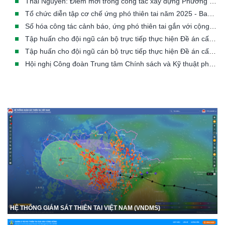
Thái Nguyên: Điểm mới trong công tác xây dựng Phương án ứng phó thiên tai theo hướng hiện đại và sát thực tiễn
Tổ chức diễn tập cơ chế ứng phó thiên tai năm 2025 - Ban chỉ huy PCTT&TKCN Công ty Quản lý bay miền Bắc
Số hóa công tác cảnh báo, ứng phó thiên tai gắn với cộng đồng
Tập huấn cho đội ngũ cán bộ trực tiếp thực hiện Đề án cấp xã thuộc khu vực miền núi phía Bắc về quản lý, tổ chức, thực hiện Đề án 553 tại tỉnh Lào Cai
Tập huấn cho đội ngũ cán bộ trực tiếp thực hiện Đề án cấp xã thuộc khu vực miền Trung về quản lý, tổ chức, thực hiện Đề án 553 tại tỉnh Nghệ An (11-13/11/2025)
Hội nghị Công đoàn Trung tâm Chính sách và Kỹ thuật phòng, chống thiên tai lần thứ I, nhiệm kỳ 2025 - 2030
HỆ THỐNG GIÁM SÁT THIÊN TAI VIỆT NAM (VNDMS)