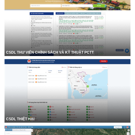
CSDL THƯ VIỆN CHÍNH SÁCH VÀ KỸ THUẬT PCTT
CSDL THIỆT HẠI