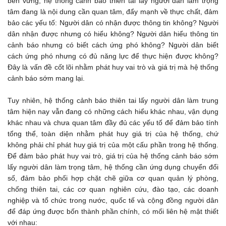
bền vững, hệ thống cảnh báo thiên tai lấy người dân làm trọng
tâm đang là nội dung cần quan tâm, đẩy mạnh về thực chất, đảm
bảo các yếu tố: Người dân có nhận được thông tin không? Người
dân nhận được nhưng có hiểu không? Người dân hiểu thông tin
cảnh báo nhưng có biết cách ứng phó không? Người dân biết
cách ứng phó nhưng có đủ năng lực để thực hiện được không?
Đây là vấn đề cốt lõi nhằm phát huy vai trò và giá trị mà hệ thống
cảnh báo sớm mang lại.
Tuy nhiên, hệ thống cảnh báo thiên tai lấy người dân làm trung
tâm hiện nay vẫn đang có những cách hiểu khác nhau, vận dụng
khác nhau và chưa quan tâm đầy đủ các yếu tố để đảm bảo tính
tổng thể, toàn diện nhằm phát huy giá trị của hệ thống, chứ
không phải chỉ phát huy giá trị của một cấu phần trong hệ thống.
Để đảm bảo phát huy vai trò, giá trị của hệ thống cảnh báo sớm
lấy người dân làm trọng tâm, hệ thống cần ứng dụng chuyển đổi
số, đảm bảo phối hợp chặt chẽ giữa cơ quan quản lý phòng,
chống thiên tai, các cơ quan nghiên cứu, đào tạo, các doanh
nghiệp và tổ chức trong nước, quốc tế và cộng đồng người dân
để đáp ứng được bốn thành phần chính, có mối liên hệ mật thiết
với nhau: