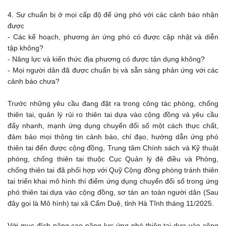
4. Sự chuẩn bị ở mọi cấp độ để ứng phó với các cảnh báo nhận
được
- Các kế hoạch, phương án ứng phó có được cập nhật và diễn
tập không?
- Năng lực và kiến thức địa phương có được tận dụng không?
- Mọi người dân đã được chuẩn bị và sẵn sàng phản ứng với các
cảnh báo chưa?
Trước những yêu cầu đang đặt ra trong công tác phòng, chống
thiên tai, quản lý rủi ro thiên tai dựa vào cộng đồng và yêu cầu
đẩy nhanh, mạnh ứng dụng chuyển đổi số một cách thực chất,
đảm bảo mọi thông tin cảnh báo, chỉ đạo, hướng dẫn ứng phó
thiên tai đến được cộng đồng, Trung tâm Chính sách và Kỹ thuật
phòng, chống thiên tai thuộc Cục Quản lý đê điều và Phòng,
chống thiên tai đã phối hợp với Quỹ Cộng đồng phòng tránh thiên
tai triển khai mô hình thí điểm ứng dụng chuyển đổi số trong ứng
phó thiên tai dựa vào cộng đồng, sơ tán an toàn người dân (Sau
đây gọi là Mô hình) tại xã Cẩm Duệ, tỉnh Hà Tĩnh tháng 11/2025.
Với mục đích nâng cao năng lực ứng phó thiên tai dựa vào cộng