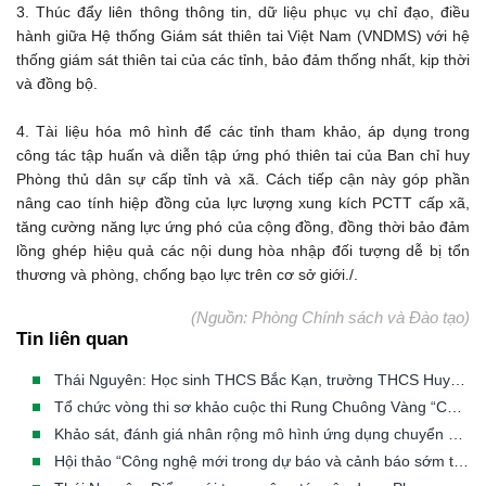
3. Thúc đẩy liên thông thông tin, dữ liệu phục vụ chỉ đạo, điều
hành giữa Hệ thống Giám sát thiên tai Việt Nam (VNDMS) với hệ
thống giám sát thiên tai của các tỉnh, bảo đảm thống nhất, kịp thời
và đồng bộ.
4. Tài liệu hóa mô hình để các tỉnh tham khảo, áp dụng trong
công tác tập huấn và diễn tập ứng phó thiên tai của Ban chỉ huy
Phòng thủ dân sự cấp tỉnh và xã. Cách tiếp cận này góp phần
nâng cao tính hiệp đồng của lực lượng xung kích PCTT cấp xã,
tăng cường năng lực ứng phó của cộng đồng, đồng thời bảo đảm
lồng ghép hiệu quả các nội dung hòa nhập đối tượng dễ bị tổn
thương và phòng, chống bạo lực trên cơ sở giới./.
(Nguồn: Phòng Chính sách và Đào tạo)
Tin liên quan
Thái Nguyên: Học sinh THCS Bắc Kạn, trường THCS Huyền Tụng và trường THCS Đức Xuân thi Rung Chuông Vàng “Cùng em phòng chống thiên tai - Kiến tạo tương lai bền vững”
Tổ chức vòng thi sơ khảo cuộc thi Rung Chuông Vàng “Cùng em phòng, chống thiên tai - Kiến tạo tương lai bền vững” tại Thái Nguyên
Khảo sát, đánh giá nhân rộng mô hình ứng dụng chuyển đổi số trong cảnh báo sớm, ứng phó thiên tai dựa vào cộng đồng
Hội thảo “Công nghệ mới trong dự báo và cảnh báo sớm thiên tai”