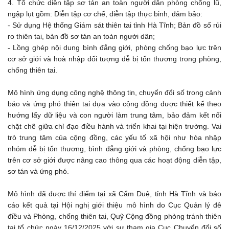
4. Tổ chức diễn tập sơ tán an toàn người dân phòng chống lũ,
ngập lụt gồm: Diễn tập cơ chế, diễn tập thực binh, đảm bảo:
- Sử dụng Hệ thống Giám sát thiên tai tỉnh Hà Tĩnh; Bản đồ số rủi
ro thiên tai, bản đồ sơ tán an toàn người dân;
- Lồng ghép nội dung bình đẳng giới, phòng chống bạo lực trên
cơ sở giới và hoà nhập đối tượng dễ bị tổn thương trong phòng,
chống thiên tai.
Mô hình ứng dụng công nghệ thông tin, chuyển đổi số trong cảnh
báo và ứng phó thiên tai dựa vào cộng đồng được thiết kế theo
hướng lấy dữ liệu và con người làm trung tâm, bảo đảm kết nối
chặt chẽ giữa chỉ đạo điều hành và triển khai tại hiện trường. Vai
trò trung tâm của cộng đồng, các yếu tố xã hội như hòa nhập
nhóm dễ bị tổn thương, bình đẳng giới và phòng, chống bạo lực
trên cơ sở giới được nâng cao thông qua các hoạt động diễn tập,
sơ tán và ứng phó.
Mô hình đã được thí điểm tại xã Cẩm Duệ, tỉnh Hà Tĩnh và báo
cáo kết quả tại Hội nghị giới thiệu mô hình do Cục Quản lý đê
điều và Phòng, chống thiên tai, Quỹ Cộng đồng phòng tránh thiên
tai tổ chức ngày 16/12/2025 với sự tham gia Cục Chuyển đổi số