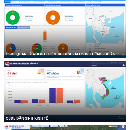
CSDL QUẢN LÝ RỦI RO THIÊN TAI DỰA VÀO CỘNG ĐỒNG (ĐỀ ÁN 553)
CSDL DÂN SINH KINH TẾ