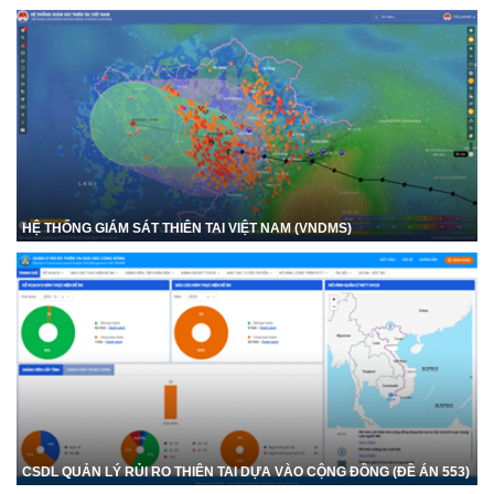
HỆ THỐNG GIÁM SÁT THIÊN TAI VIỆT NAM (VNDMS)
CSDL QUẢN LÝ RỦI RO THIÊN TAI DỰA VÀO CỘNG ĐỒNG (ĐỀ ÁN 553)