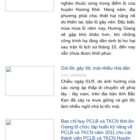
nghèo thuộc vùng trọng điểm lũ của
huyện Hương Khê. Hàng năm, địa
phương phải chịu thiệt hại nặng nề
do thiên tai, bão lũ gây nên. Đặc biệt,
mùa mưa lũ năm nay, Hương Giang
sẽ gặp khó khăn hơn, khi những
công trình hạ tầng dân sinh bị hư hại
sau trận lũ lịch sử tháng 10, đến nay
vẫn chưa được khôi phục.
Gió lốc gây tốc mái nhiều nhà dân
0:0:0, 06/09/2011
Chiều ngày 01/9, do ảnh hưởng của
các vùng áp thấp di chuyển về phía
tây - tây nam, trên địa bàn tỉnh Bắc
Kạn đã xảy ra mưa giông và gió lốc
làm nhiều ngôi nhà bị tốc mái.
Ban chỉ huy PCLB và TKCN tỉnh An
Giang tổ chức tập huấn kỹ năng về
PCLB và TKCN năm 2011 cho các
thành viên PCLB và TKCN Huyện