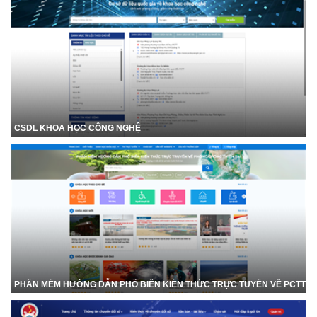
CSDL KHOA HỌC CÔNG NGHỆ
PHẦN MỀM HƯỚNG DẪN PHỔ BIẾN KIẾN THỨC TRỰC TUYẾN VỀ PCTT