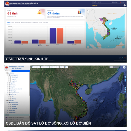
CSDL DÂN SINH KINH TẾ
CSDL BẢN ĐỒ SẠT LỞ BỜ SÔNG, XÓI LỞ BỜ BIỂN