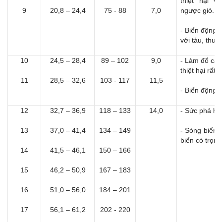
thiệt hại v
9
20,8 – 24,4
75 - 88
7,0
ngược gió.
- Biển động 
với tàu, thuy
10
24,5 – 28,4
89 – 102
9,0
- Làm đổ cây 
thiệt hại rất 
11
28,5 – 32,6
103 - 117
11,5
- Biển động 
12
32,7 – 36,9
118 – 133
14,0
- Sức phá hoạ
13
37,0 – 41,4
134 – 149
- Sóng biển 
biển có trọng
14
41,5 – 46,1
150 – 166
15
46,2 – 50,9
167 – 183
16
51,0 – 56,0
184 – 201
17
56,1 – 61,2
202 - 220