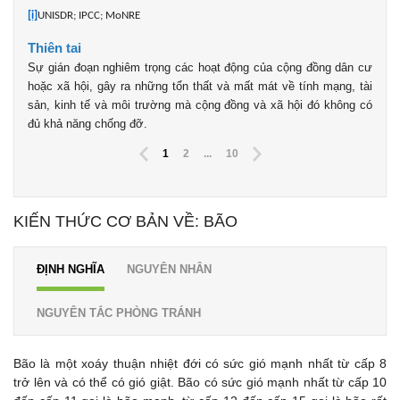
[i]
UNISDR; IPCC; MoNRE
Thiên tai
Sự gián đoạn nghiêm trọng các hoạt động của cộng đồng dân cư
hoặc xã hội, gây ra những tổn thất và mất mát về tính mạng, tài
sản, kinh tế và môi trường mà cộng đồng và xã hội đó không có
đủ khả năng chống đỡ.
1
2
...
10
KIẾN THỨC CƠ BẢN VỀ: BÃO
ĐỊNH NGHĨA
NGUYÊN NHÂN
NGUYÊN TẮC PHÒNG TRÁNH
Bão là một xoáy thuận nhiệt đới có sức gió mạnh nhất từ cấp 8
trở lên và có thể có gió giật. Bão có sức gió mạnh nhất từ cấp 10