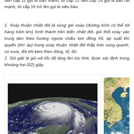
đến cấp 11 gọi là bão mạnh, từ cấp 12 đến cấp 15 gọi là bão rất
mạnh, từ cấp 16 trở lên gọi là siêu bão.
1. Xoáy thuận nhiệt đới là vùng gió xoáy (đường kính có thể tới
hàng trăm km) hình thành trên biển nhiệt đới, gió thổi xoáy vào
trung tâm theo hướng ngược chiều kim đồng hồ, áp suất khí
quyển (khí áp) trong xoáy thuận nhiệt đới thấp hơn xung quanh,
có mưa, đôi khi kèm theo dông, tố, lốc.
2. Gió giật là gió với tốc độ tăng lên tức thời, được xác định trong
khoảng hai (02) giây
.