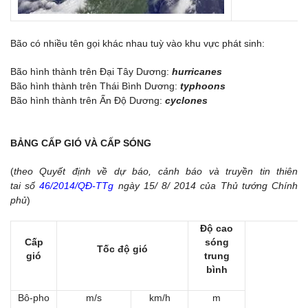
Bão có nhiều tên gọi khác nhau tuỳ vào khu vực phát sinh:
Bão hình thành trên Đại Tây Dương:
hurricanes
Bão hình thành trên Thái Bình Dương:
typhoons
Bão hình thành trên Ấn Độ Dương:
cyclones
BẢNG CẤP GIÓ VÀ CẤP SÓNG
(
theo Quyết định về dự báo, cảnh báo và truyền tin thiên
tai số
46/2014/QĐ-TTg
ngày 15/ 8/ 2014 của Thủ tướng Chính
phủ
)
Độ cao
Cấp
sóng
Tốc độ gió
gió
trung
M
bình
Bô-pho
m/s
km/h
m