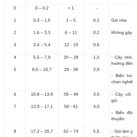
0
0 – 0,2
< 1
-
1
0,3 – 1,5
1 – 5
0,1
Gió nhẹ
2
1,6 – 3,3
6 – 11
0,2
Không gây n
3
3,4 – 5,4
12 - 19
0,6
4
5,5 – 7,9
20 – 28
1,0
- Cây nhỏ có
hưởng đến l
5
8,0 – 10,7
29 - 38
2,0
- Biển hơi 
chao nghiêng
6
10,8 – 13,8
39 – 49
3,0
- Cây cối r
gió.
7
13,9 – 17,1
50 - 61
4,0
- Biển động
thuyền.
8
17,2 – 20,7
62 – 74
5,5
- Gió làm gã