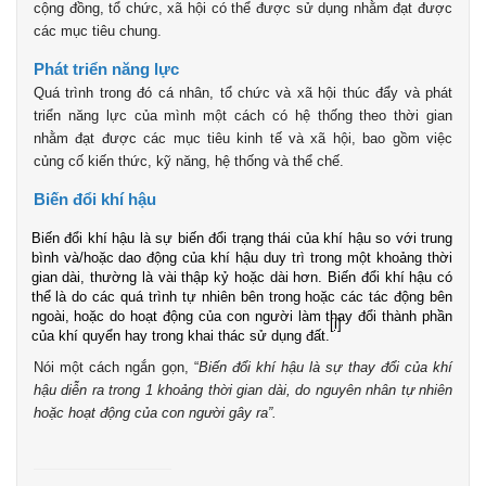
cộng đồng, tổ chức, xã hội có thể được sử dụng nhằm đạt được
các mục tiêu chung.
Phát triển năng lực
Quá trình trong đó cá nhân, tổ chức và xã hội thúc đẩy và phát
triển năng lực của mình một cách có hệ thống theo thời gian
nhằm đạt được các mục tiêu kinh tế và xã hội, bao gồm việc
củng cố kiến thức, kỹ năng, hệ thống và thể chế.
Biến đổi khí hậu
Biến đổi khí hậu là sự biến đổi trạng thái của khí hậu so với trung
bình và/hoặc dao động của khí hậu duy trì trong một khoảng thời
gian dài, thường là vài thập kỷ hoặc dài hơn. Biến đổi khí hậu có
thể là do các quá trình tự nhiên bên trong hoặc các tác động bên
ngoài, hoặc do hoạt động của con người làm thay đổi thành phần
[i]
của khí quyển hay trong khai thác sử dụng đất.
Nói một cách ngắn gọn, “
Biến đổi khí hậu là sự thay đổi của khí
hậu diễn ra trong 1 khoảng thời gian dài, do nguyên nhân tự nhiên
hoặc hoạt động của con người gây ra”.