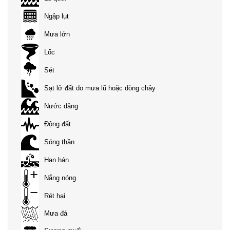
Ngập lụt
Mưa lớn
Lốc
Sét
Sạt lở đất do mưa lũ hoặc dòng chảy
Nước dâng
Động đất
Sóng thần
Hạn hán
Nắng nóng
Rét hại
Mưa đá