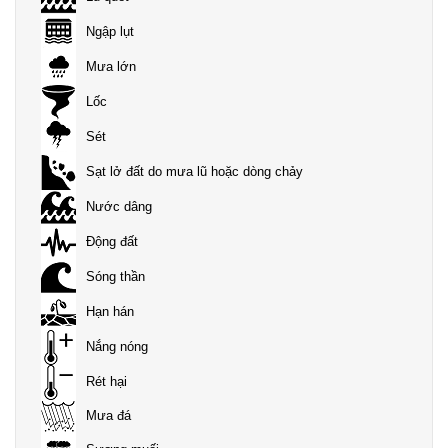
Ngập lụt
Mưa lớn
Lốc
Sét
Sạt lở đất do mưa lũ hoặc dòng chảy
Nước dâng
Động đất
Sóng thần
Hạn hán
Nắng nóng
Rét hại
Mưa đá