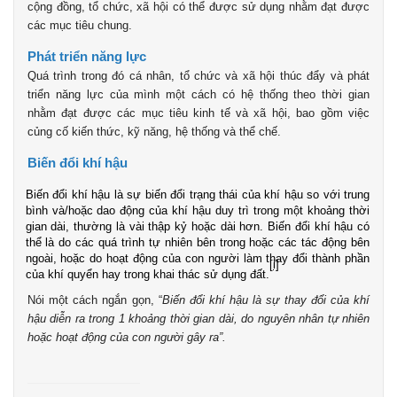
cộng đồng, tổ chức, xã hội có thể được sử dụng nhằm đạt được
các mục tiêu chung.
Phát triển năng lực
Quá trình trong đó cá nhân, tổ chức và xã hội thúc đẩy và phát
triển năng lực của mình một cách có hệ thống theo thời gian
nhằm đạt được các mục tiêu kinh tế và xã hội, bao gồm việc
củng cố kiến thức, kỹ năng, hệ thống và thể chế.
Biến đổi khí hậu
Biến đổi khí hậu là sự biến đổi trạng thái của khí hậu so với trung
bình và/hoặc dao động của khí hậu duy trì trong một khoảng thời
gian dài, thường là vài thập kỷ hoặc dài hơn. Biến đổi khí hậu có
thể là do các quá trình tự nhiên bên trong hoặc các tác động bên
ngoài, hoặc do hoạt động của con người làm thay đổi thành phần
[i]
của khí quyển hay trong khai thác sử dụng đất.
Nói một cách ngắn gọn, “
Biến đổi khí hậu là sự thay đổi của khí
hậu diễn ra trong 1 khoảng thời gian dài, do nguyên nhân tự nhiên
hoặc hoạt động của con người gây ra”.