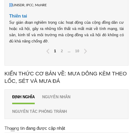
[i]
UNISDR; IPCC; MoNRE
Thiên tai
Sự gián đoạn nghiêm trọng các hoạt động của cộng đồng dân cư
hoặc xã hội, gây ra những tổn thất và mất mát về tính mạng, tài
sản, kinh tế và môi trường mà cộng đồng và xã hội đó không có
đủ khả năng chống đỡ.
1
2
...
10
KIẾN THỨC CƠ BẢN VỀ: MƯA DÔNG KÈM THEO
LỐC, SÉT VÀ MƯA ĐÁ
ĐỊNH NGHĨA
NGUYÊN NHÂN
NGUYÊN TẮC PHÒNG TRÁNH
Thoong tin đang được cập nhật