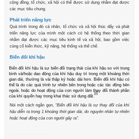
cộng đồng, tổ chức, xã hội có thể được sử dụng nhằm đạt được
các mục tiêu chung.
Phát triển năng lực
Quá trình trong đó cá nhân, tổ chức và xã hội thúc đẩy và phát
triển năng lực của mình một cách có hệ thống theo thời gian
nhằm đạt được các mục tiêu kinh tế và xã hội, bao gồm việc
củng cố kiến thức, kỹ năng, hệ thống và thể chế.
Biến đổi khí hậu
Biến đổi khí hậu là sự biến đổi trạng thái của khí hậu so với trung
bình và/hoặc dao động của khí hậu duy trì trong một khoảng thời
gian dài, thường là vài thập kỷ hoặc dài hơn. Biến đổi khí hậu có
thể là do các quá trình tự nhiên bên trong hoặc các tác động bên
ngoài, hoặc do hoạt động của con người làm thay đổi thành phần
[i]
của khí quyển hay trong khai thác sử dụng đất.
Nói một cách ngắn gọn, “
Biến đổi khí hậu là sự thay đổi của khí
hậu diễn ra trong 1 khoảng thời gian dài, do nguyên nhân tự nhiên
hoặc hoạt động của con người gây ra”.