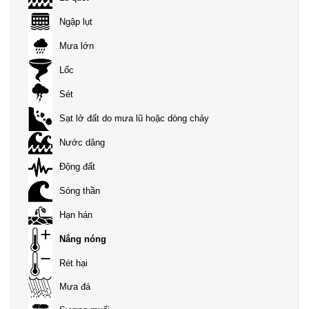
Ngập lụt
Mưa lớn
Lốc
Sét
Sạt lở đất do mưa lũ hoặc dòng chảy
Nước dâng
Động đất
Sóng thần
Hạn hán
Nắng nóng
Rét hại
Mưa đá