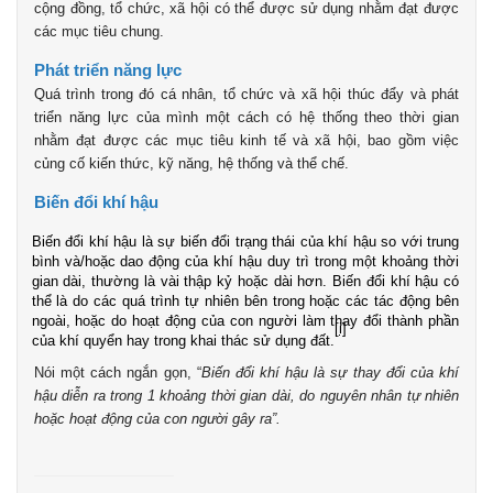
cộng đồng, tổ chức, xã hội có thể được sử dụng nhằm đạt được
các mục tiêu chung.
Phát triển năng lực
Quá trình trong đó cá nhân, tổ chức và xã hội thúc đẩy và phát
triển năng lực của mình một cách có hệ thống theo thời gian
nhằm đạt được các mục tiêu kinh tế và xã hội, bao gồm việc
củng cố kiến thức, kỹ năng, hệ thống và thể chế.
Biến đổi khí hậu
Biến đổi khí hậu là sự biến đổi trạng thái của khí hậu so với trung
bình và/hoặc dao động của khí hậu duy trì trong một khoảng thời
gian dài, thường là vài thập kỷ hoặc dài hơn. Biến đổi khí hậu có
thể là do các quá trình tự nhiên bên trong hoặc các tác động bên
ngoài, hoặc do hoạt động của con người làm thay đổi thành phần
[i]
của khí quyển hay trong khai thác sử dụng đất.
Nói một cách ngắn gọn, “
Biến đổi khí hậu là sự thay đổi của khí
hậu diễn ra trong 1 khoảng thời gian dài, do nguyên nhân tự nhiên
hoặc hoạt động của con người gây ra”.