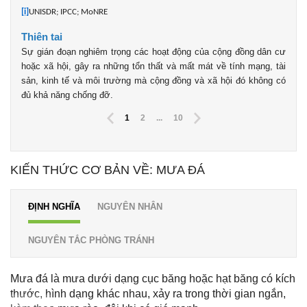
[i]
UNISDR; IPCC; MoNRE
Thiên tai
Sự gián đoạn nghiêm trọng các hoạt động của cộng đồng dân cư
hoặc xã hội, gây ra những tổn thất và mất mát về tính mạng, tài
sản, kinh tế và môi trường mà cộng đồng và xã hội đó không có
đủ khả năng chống đỡ.
1
2
...
10
KIẾN THỨC CƠ BẢN VỀ: MƯA ĐÁ
ĐỊNH NGHĨA
NGUYÊN NHÂN
NGUYÊN TẮC PHÒNG TRÁNH
Mưa đá là mưa dưới dạng cục băng hoặc hạt băng có kích
thước, hình dạng khác nhau, xảy ra trong thời gian ngắn,