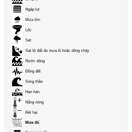
Ngập lụt
Mưa lớn
Lốc
Sét
Sạt lở đất do mưa lũ hoặc dòng chảy
Nước dâng
Động đất
Sóng thần
Hạn hán
Nắng nóng
Rét hại
Mưa đá